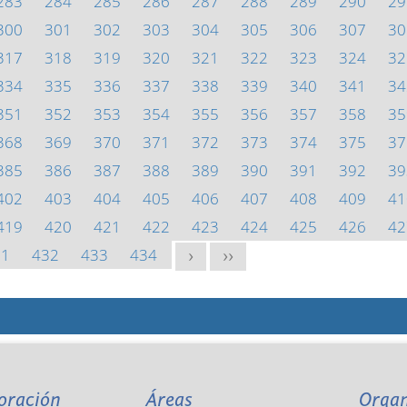
283
284
285
286
287
288
289
290
29
300
301
302
303
304
305
306
307
30
317
318
319
320
321
322
323
324
32
334
335
336
337
338
339
340
341
34
351
352
353
354
355
356
357
358
35
368
369
370
371
372
373
374
375
37
385
386
387
388
389
390
391
392
39
402
403
404
405
406
407
408
409
41
419
420
421
422
423
424
425
426
42
31
432
433
434
>
>>
oración
Áreas
Orga