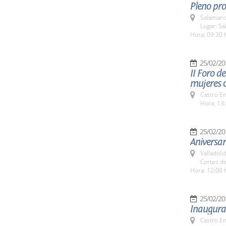
Pleno pro
Salamanc
Lugar: Sa
Hora: 09:30 
25/02/20
II Foro d
mujeres c
Castro E
Hora: 13:
25/02/20
Aniversa
Valladolid
Cortes de
Hora: 12:00 
25/02/20
Inaugurac
Castro E