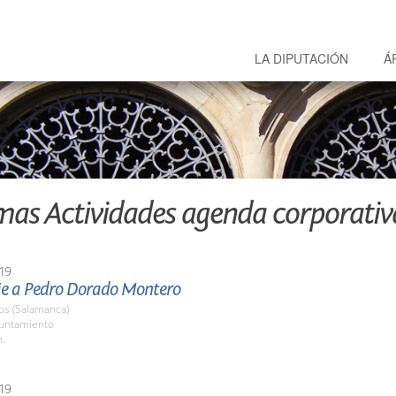
LA DIPUTACIÓN
Á
mas Actividades agenda corporativ
19
 a Pedro Dorado Montero
os (Salamanca)
yuntamiento
h.
19