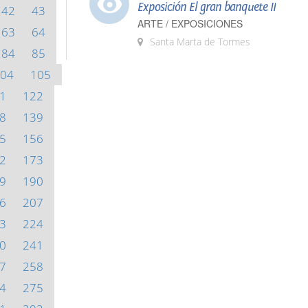
Exposición El gran banquete II
42
43
ARTE / EXPOSICIONES
63
64
Santa Marta de Tormes
84
85
04
105
1
122
8
139
5
156
2
173
9
190
6
207
3
224
0
241
7
258
4
275