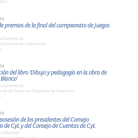
00 h.
19
e premios de la final del campeonato de Juegos
a (Salamanca)
sta Cubierta de La Aldehuela
h.
19
ión del libro 'Dibujo y pedagogía en la obra de
 Blanco'
a (Salamanca)
la de las Comarcas. Diputación de Salamanca
h.
19
osesión de los presidentes del Consejo
o de CyL y del Consejo de Cuentas de CyL
 (Valladolid)
rtes de Castilla y León