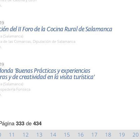
h.
19
ión del II Foro de la Cocina Rural de Salamanca
a (Salamanca)
la de las Comarcas. Diputación de Salamanca
h.
19
onda 'Buenas Prácticas y experiencias
as y de creatividad en la visita turística'
a (Salamanca)
ospedería Fonseca
h.
Página
333
de
434
0
11
12
13
14
15
16
17
18
19
20