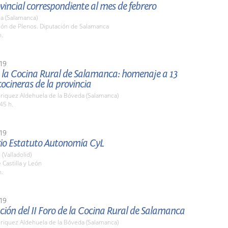
vincial correspondiente al mes de febrero
a (Salamanca)
lón de Plenos. Diputación de Salamanca
h.
19
e la Cocina Rural de Salamanca: homenaje a 13
ocineras de la provincia
nriquez Aldehuela de la Bóveda (Salamanca)
45 h.
19
rio Estatuto Autonomía CyL
 (Valladolid)
 Castilla y León
h.
19
ión del II Foro de la Cocina Rural de Salamanca
nriquez Aldehuela de la Bóveda (Salamanca)