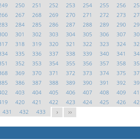
249
250
251
252
253
254
255
256
25
266
267
268
269
270
271
272
273
27
283
284
285
286
287
288
289
290
29
300
301
302
303
304
305
306
307
30
317
318
319
320
321
322
323
324
32
334
335
336
337
338
339
340
341
34
351
352
353
354
355
356
357
358
35
368
369
370
371
372
373
374
375
37
385
386
387
388
389
390
391
392
39
402
403
404
405
406
407
408
409
41
419
420
421
422
423
424
425
426
42
431
432
433
>
>>