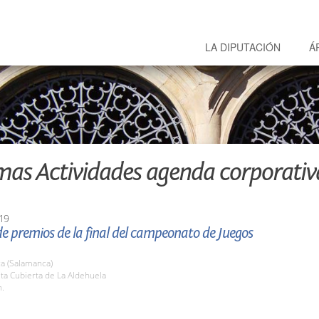
LA DIPUTACIÓN
Á
mas Actividades agenda corporativ
19
e premios de la final del campeonato de Juegos
a (Salamanca)
sta Cubierta de La Aldehuela
h.