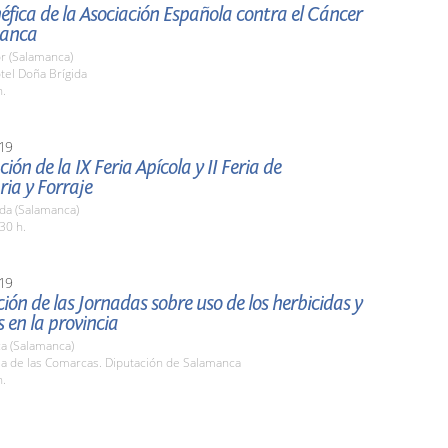
fica de la Asociación Española contra el Cáncer
manca
r (Salamanca)
tel Doña Brígida
h.
19
ión de la IX Feria Apícola y II Feria de
ia y Forraje
da (Salamanca)
30 h.
19
ión de las Jornadas sobre uso de los herbicidas y
s en la provincia
a (Salamanca)
la de las Comarcas. Diputación de Salamanca
h.