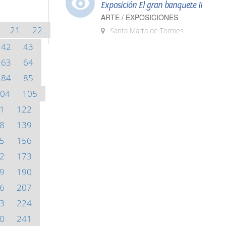
Exposición El gran banquete II
ARTE / EXPOSICIONES
21
22
Santa Marta de Tormes
42
43
63
64
84
85
04
105
1
122
8
139
5
156
2
173
9
190
6
207
3
224
0
241