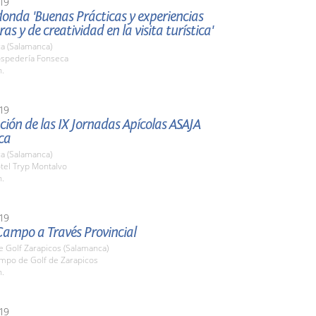
19
onda 'Buenas Prácticas y experiencias
as y de creatividad en la visita turística'
a (Salamanca)
ospedería Fonseca
h.
19
ión de las IX Jornadas Apícolas ASAJA
ca
a (Salamanca)
tel Tryp Montalvo
h.
19
Campo a Través Provincial
 Golf Zarapicos (Salamanca)
ampo de Golf de Zarapicos
h.
19