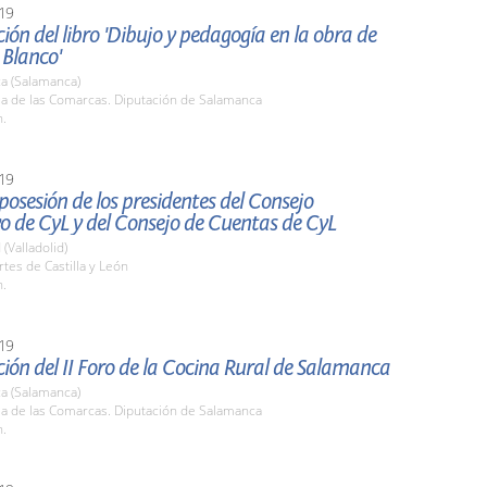
19
ión del libro 'Dibujo y pedagogía en la obra de
 Blanco'
a (Salamanca)
la de las Comarcas. Diputación de Salamanca
h.
19
osesión de los presidentes del Consejo
o de CyL y del Consejo de Cuentas de CyL
 (Valladolid)
rtes de Castilla y León
h.
19
ión del II Foro de la Cocina Rural de Salamanca
a (Salamanca)
la de las Comarcas. Diputación de Salamanca
h.