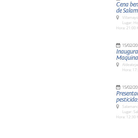
Cena bené
de Sala
Villamayo
Lugar: Ho
Hora: 21:00 
15/02/20
Inaugurac
Maquinar
Aldeateja
Hora: 17:
15/02/20
Presentac
pesticida
Salamanc
Lugar: Sa
Hora: 12:30 