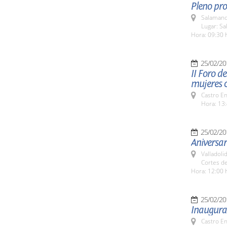
Pleno pro
Salamanc
Lugar: Sa
Hora: 09:30 
25/02/20
II Foro d
mujeres c
Castro E
Hora: 13:
25/02/20
Aniversa
Valladolid
Cortes de
Hora: 12:00 
25/02/20
Inaugurac
Castro E