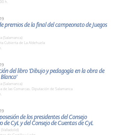
00 h.
19
e premios de la final del campeonato de Juegos
a (Salamanca)
sta Cubierta de La Aldehuela
h.
19
ión del libro 'Dibujo y pedagogía en la obra de
 Blanco'
a (Salamanca)
la de las Comarcas. Diputación de Salamanca
h.
19
osesión de los presidentes del Consejo
o de CyL y del Consejo de Cuentas de CyL
 (Valladolid)
rtes de Castilla y León