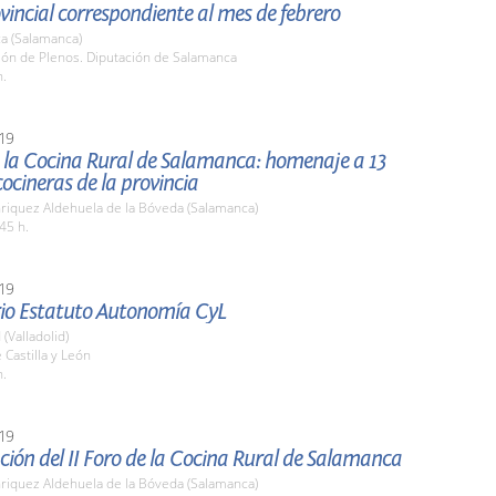
vincial correspondiente al mes de febrero
a (Salamanca)
lón de Plenos. Diputación de Salamanca
h.
19
e la Cocina Rural de Salamanca: homenaje a 13
ocineras de la provincia
nriquez Aldehuela de la Bóveda (Salamanca)
45 h.
19
rio Estatuto Autonomía CyL
 (Valladolid)
 Castilla y León
h.
19
ión del II Foro de la Cocina Rural de Salamanca
nriquez Aldehuela de la Bóveda (Salamanca)