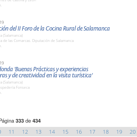
h.
19
ión del II Foro de la Cocina Rural de Salamanca
a (Salamanca)
la de las Comarcas. Diputación de Salamanca
h.
19
onda 'Buenas Prácticas y experiencias
as y de creatividad en la visita turística'
a (Salamanca)
ospedería Fonseca
h.
Página
333
de
434
0
11
12
13
14
15
16
17
18
19
20