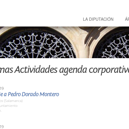
LA DIPUTACIÓN
Á
mas Actividades agenda corporativ
19
 a Pedro Dorado Montero
os (Salamanca)
yuntamiento
h.
19