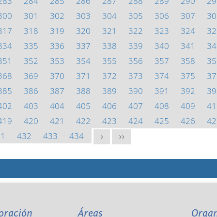
283
284
285
286
287
288
289
290
29
300
301
302
303
304
305
306
307
30
317
318
319
320
321
322
323
324
32
334
335
336
337
338
339
340
341
34
351
352
353
354
355
356
357
358
35
368
369
370
371
372
373
374
375
37
385
386
387
388
389
390
391
392
39
402
403
404
405
406
407
408
409
41
419
420
421
422
423
424
425
426
42
31
432
433
434
>
>>
oración
Áreas
Orga