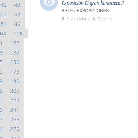
Exposición El gran banquete II
42
43
ARTE / EXPOSICIONES
63
64
Santa Marta de Tormes
84
85
04
105
1
122
8
139
5
156
2
173
9
190
6
207
3
224
0
241
7
258
4
275