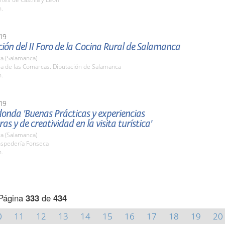
h.
19
ión del II Foro de la Cocina Rural de Salamanca
a (Salamanca)
la de las Comarcas. Diputación de Salamanca
h.
19
onda 'Buenas Prácticas y experiencias
as y de creatividad en la visita turística'
a (Salamanca)
ospedería Fonseca
h.
Página
333
de
434
0
11
12
13
14
15
16
17
18
19
20