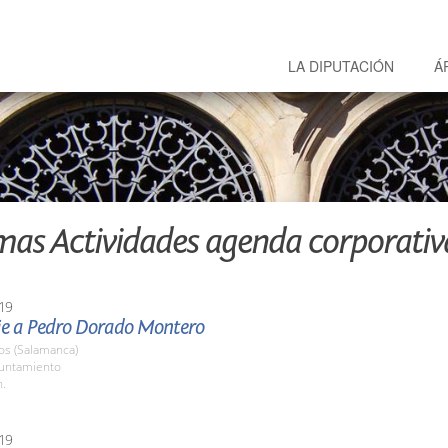
LA DIPUTACIÓN
Á
mas Actividades agenda corporativ
19
 a Pedro Dorado Montero
os (Salamanca)
yuntamiento
h.
19