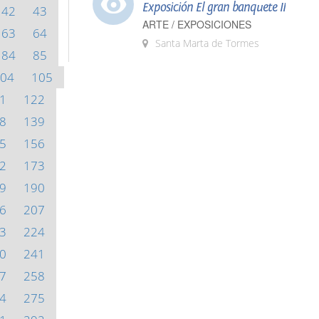
Exposición El gran banquete II
42
43
ARTE / EXPOSICIONES
63
64
Santa Marta de Tormes
84
85
04
105
1
122
8
139
5
156
2
173
9
190
6
207
3
224
0
241
7
258
4
275