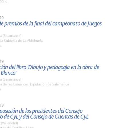
00 h.
19
e premios de la final del campeonato de Juegos
a (Salamanca)
sta Cubierta de La Aldehuela
h.
19
ión del libro 'Dibujo y pedagogía en la obra de
 Blanco'
a (Salamanca)
la de las Comarcas. Diputación de Salamanca
h.
19
osesión de los presidentes del Consejo
o de CyL y del Consejo de Cuentas de CyL
 (Valladolid)
rtes de Castilla y León