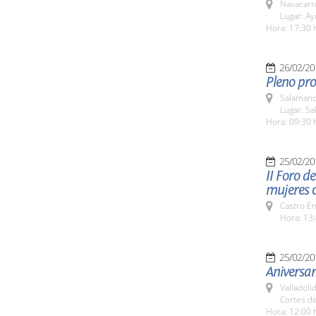
Navacarr
Lugar: A
Hora: 17:30 
26/02/20
Pleno pro
Salamanc
Lugar: Sa
Hora: 09:30 
25/02/20
II Foro d
mujeres c
Castro E
Hora: 13:
25/02/20
Aniversa
Valladolid
Cortes de
Hora: 12:00 