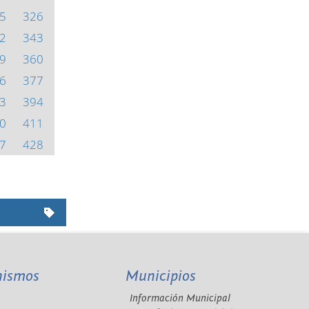
5
326
2
343
9
360
6
377
3
394
0
411
7
428
nismos
Municipios
Información Municipal