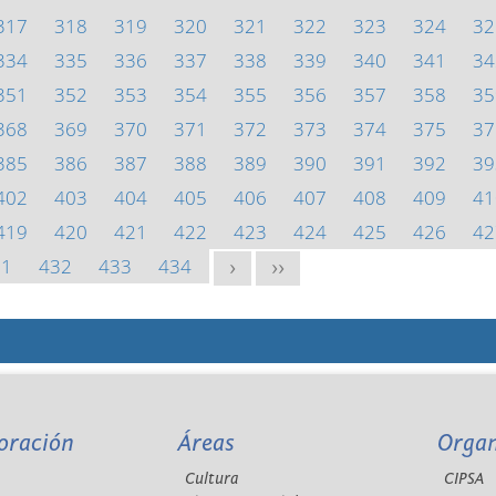
317
318
319
320
321
322
323
324
32
334
335
336
337
338
339
340
341
34
351
352
353
354
355
356
357
358
35
368
369
370
371
372
373
374
375
37
385
386
387
388
389
390
391
392
39
402
403
404
405
406
407
408
409
41
419
420
421
422
423
424
425
426
42
31
432
433
434
>
>>
oración
Áreas
Orga
Cultura
CIPSA