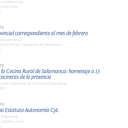
os (Salamanca)
yuntamiento
h.
19
vincial correspondiente al mes de febrero
a (Salamanca)
lón de Plenos. Diputación de Salamanca
h.
19
e la Cocina Rural de Salamanca: homenaje a 13
ocineras de la provincia
nriquez Aldehuela de la Bóveda (Salamanca)
45 h.
19
rio Estatuto Autonomía CyL
 (Valladolid)
 Castilla y León
h.