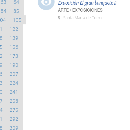
63
64
Exposición El gran banquete II
ARTE / EXPOSICIONES
84
85
Santa Marta de Tormes
04
105
1
122
8
139
5
156
2
173
9
190
6
207
3
224
0
241
7
258
4
275
1
292
8
309