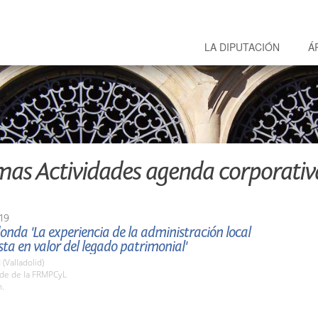
LA DIPUTACIÓN
Á
mas Actividades agenda corporativ
19
nda 'La experiencia de la administración local
sta en valor del legado patrimonial'
 (Valladolid)
ede de la FRMPCyL
h.