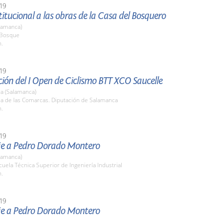
19
stitucional a las obras de la Casa del Bosquero
lamanca)
l Bosque
h.
19
ión del I Open de Ciclismo BTT XCO Saucelle
a (Salamanca)
la de las Comarcas. Diputación de Salamanca
h.
19
 a Pedro Dorado Montero
lamanca)
cuela Técnica Superior de Ingeniería Industrial
h.
19
 a Pedro Dorado Montero