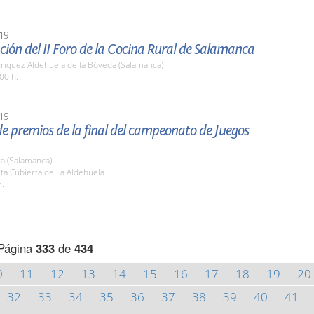
19
ión del II Foro de la Cocina Rural de Salamanca
nriquez Aldehuela de la Bóveda (Salamanca)
00 h.
19
e premios de la final del campeonato de Juegos
a (Salamanca)
sta Cubierta de La Aldehuela
h.
Página
333
de
434
0
11
12
13
14
15
16
17
18
19
20
32
33
34
35
36
37
38
39
40
41