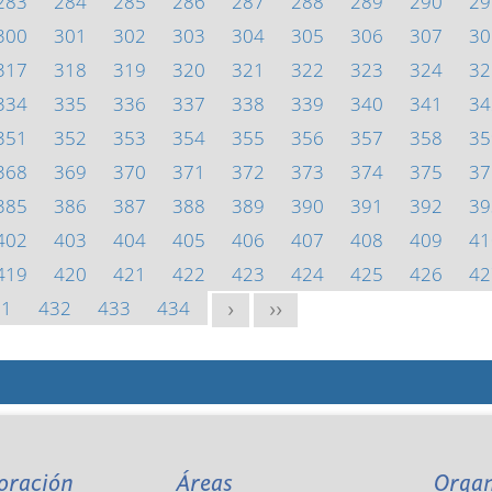
283
284
285
286
287
288
289
290
29
300
301
302
303
304
305
306
307
30
317
318
319
320
321
322
323
324
32
334
335
336
337
338
339
340
341
34
351
352
353
354
355
356
357
358
35
368
369
370
371
372
373
374
375
37
385
386
387
388
389
390
391
392
39
402
403
404
405
406
407
408
409
41
419
420
421
422
423
424
425
426
42
31
432
433
434
>
>>
oración
Áreas
Orga