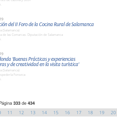
h.
19
ión del II Foro de la Cocina Rural de Salamanca
a (Salamanca)
la de las Comarcas. Diputación de Salamanca
h.
19
onda 'Buenas Prácticas y experiencias
as y de creatividad en la visita turística'
a (Salamanca)
ospedería Fonseca
h.
Página
333
de
434
0
11
12
13
14
15
16
17
18
19
20