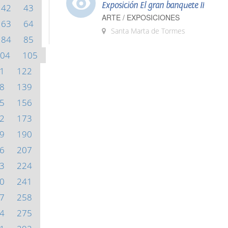
Exposición El gran banquete II
42
43
ARTE / EXPOSICIONES
63
64
Santa Marta de Tormes
84
85
04
105
1
122
8
139
5
156
2
173
9
190
6
207
3
224
0
241
7
258
4
275