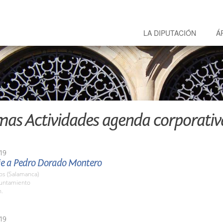
LA DIPUTACIÓN
Á
mas Actividades agenda corporativ
19
 a Pedro Dorado Montero
os (Salamanca)
yuntamiento
h.
19