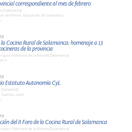
vincial correspondiente al mes de febrero
a (Salamanca)
lón de Plenos. Diputación de Salamanca
h.
19
e la Cocina Rural de Salamanca: homenaje a 13
ocineras de la provincia
nriquez Aldehuela de la Bóveda (Salamanca)
45 h.
19
rio Estatuto Autonomía CyL
 (Valladolid)
 Castilla y León
h.
19
ión del II Foro de la Cocina Rural de Salamanca
nriquez Aldehuela de la Bóveda (Salamanca)