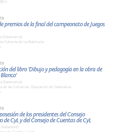
00 h.
19
e premios de la final del campeonato de Juegos
a (Salamanca)
sta Cubierta de La Aldehuela
h.
19
ión del libro 'Dibujo y pedagogía en la obra de
 Blanco'
a (Salamanca)
la de las Comarcas. Diputación de Salamanca
h.
19
osesión de los presidentes del Consejo
o de CyL y del Consejo de Cuentas de CyL
 (Valladolid)
rtes de Castilla y León