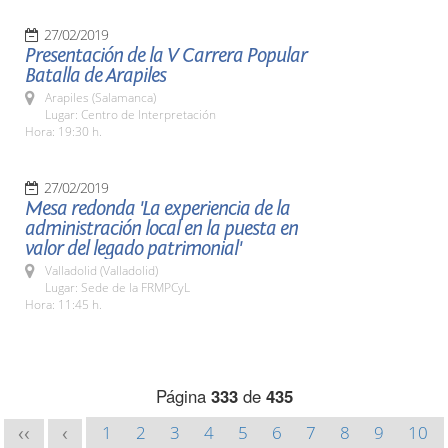
27/02/2019
Presentación de la V Carrera Popular
Batalla de Arapiles
Arapiles (Salamanca)
Lugar: Centro de Interpretación
Hora: 19:30 h.
27/02/2019
Mesa redonda 'La experiencia de la
administración local en la puesta en
valor del legado patrimonial'
Valladolid (Valladolid)
Lugar: Sede de la FRMPCyL
Hora: 11:45 h.
Página
333
de
435
1
2
3
4
5
6
7
8
9
10
<<
<