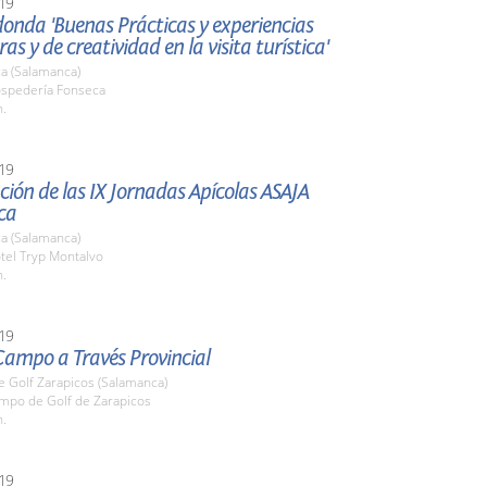
19
onda 'Buenas Prácticas y experiencias
as y de creatividad en la visita turística'
a (Salamanca)
ospedería Fonseca
h.
19
ión de las IX Jornadas Apícolas ASAJA
ca
a (Salamanca)
tel Tryp Montalvo
h.
19
Campo a Través Provincial
 Golf Zarapicos (Salamanca)
ampo de Golf de Zarapicos
h.
19