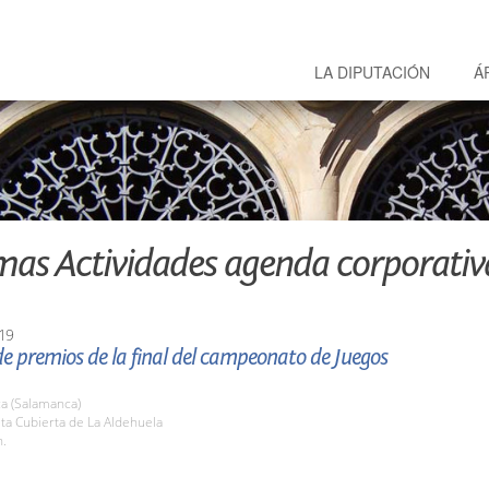
LA DIPUTACIÓN
Á
mas Actividades agenda corporativ
19
e premios de la final del campeonato de Juegos
a (Salamanca)
sta Cubierta de La Aldehuela
h.