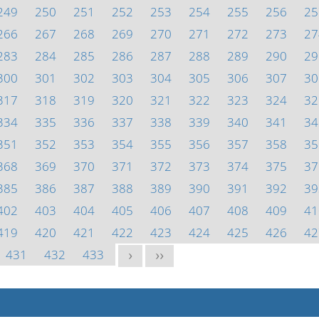
249
250
251
252
253
254
255
256
25
266
267
268
269
270
271
272
273
27
283
284
285
286
287
288
289
290
29
300
301
302
303
304
305
306
307
30
317
318
319
320
321
322
323
324
32
334
335
336
337
338
339
340
341
34
351
352
353
354
355
356
357
358
35
368
369
370
371
372
373
374
375
37
385
386
387
388
389
390
391
392
39
402
403
404
405
406
407
408
409
41
419
420
421
422
423
424
425
426
42
431
432
433
>
>>