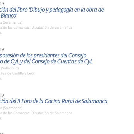
19
ión del libro 'Dibujo y pedagogía en la obra de
 Blanco'
a (Salamanca)
la de las Comarcas. Diputación de Salamanca
h.
19
osesión de los presidentes del Consejo
o de CyL y del Consejo de Cuentas de CyL
 (Valladolid)
rtes de Castilla y León
h.
19
ión del II Foro de la Cocina Rural de Salamanca
a (Salamanca)
la de las Comarcas. Diputación de Salamanca
h.