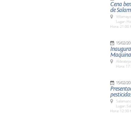
Cena bené
de Sala
Villamayo
Lugar: Ho
Hora: 21:00 
15/02/20
Inaugurac
Maquinar
Aldeateja
Hora: 17:
15/02/20
Presentac
pesticida
Salamanc
Lugar: Sa
Hora: 12:30 