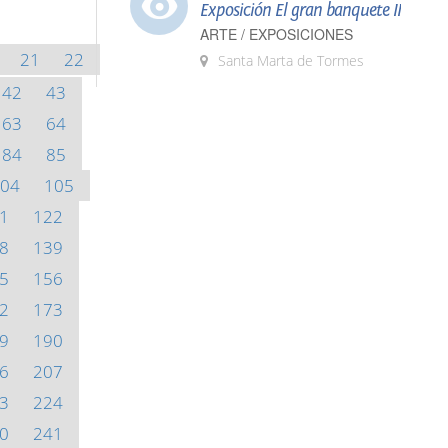
Exposición El gran banquete II
ARTE / EXPOSICIONES
21
22
Santa Marta de Tormes
42
43
63
64
84
85
04
105
1
122
8
139
5
156
2
173
9
190
6
207
3
224
0
241