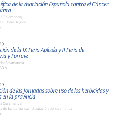
fica de la Asociación Española contra el Cáncer
manca
r (Salamanca)
tel Doña Brígida
h.
19
ión de la IX Feria Apícola y II Feria de
ia y Forraje
da (Salamanca)
30 h.
19
ión de las Jornadas sobre uso de los herbicidas y
s en la provincia
a (Salamanca)
la de las Comarcas. Diputación de Salamanca
h.