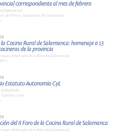
vincial correspondiente al mes de febrero
a (Salamanca)
lón de Plenos. Diputación de Salamanca
h.
19
e la Cocina Rural de Salamanca: homenaje a 13
ocineras de la provincia
nriquez Aldehuela de la Bóveda (Salamanca)
45 h.
19
rio Estatuto Autonomía CyL
 (Valladolid)
 Castilla y León
h.
19
ión del II Foro de la Cocina Rural de Salamanca
nriquez Aldehuela de la Bóveda (Salamanca)