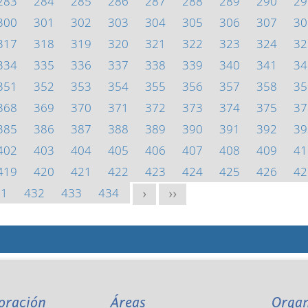
283
284
285
286
287
288
289
290
29
300
301
302
303
304
305
306
307
30
317
318
319
320
321
322
323
324
32
334
335
336
337
338
339
340
341
34
351
352
353
354
355
356
357
358
35
368
369
370
371
372
373
374
375
37
385
386
387
388
389
390
391
392
39
402
403
404
405
406
407
408
409
41
419
420
421
422
423
424
425
426
42
31
432
433
434
>
>>
oración
Áreas
Orga