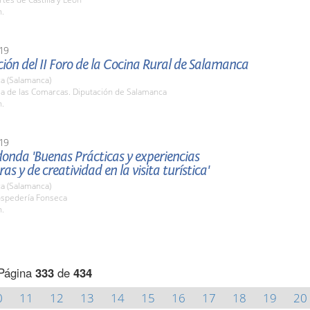
h.
19
ión del II Foro de la Cocina Rural de Salamanca
a (Salamanca)
la de las Comarcas. Diputación de Salamanca
h.
19
onda 'Buenas Prácticas y experiencias
as y de creatividad en la visita turística'
a (Salamanca)
ospedería Fonseca
h.
Página
333
de
434
0
11
12
13
14
15
16
17
18
19
20