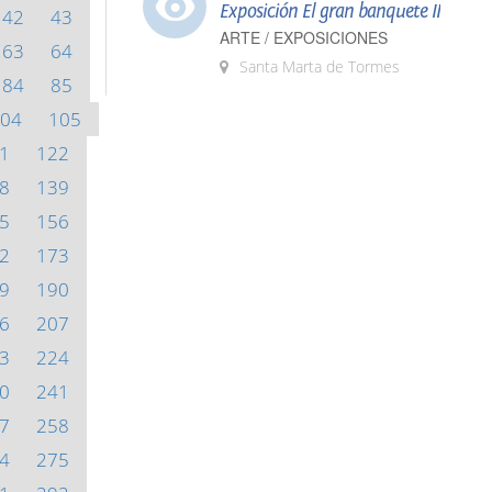
Exposición El gran banquete II
42
43
ARTE / EXPOSICIONES
63
64
Santa Marta de Tormes
84
85
04
105
1
122
8
139
5
156
2
173
9
190
6
207
3
224
0
241
7
258
4
275