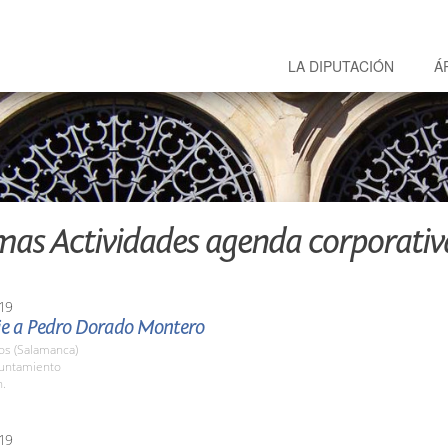
LA DIPUTACIÓN
Á
mas Actividades agenda corporativ
19
 a Pedro Dorado Montero
os (Salamanca)
yuntamiento
h.
19