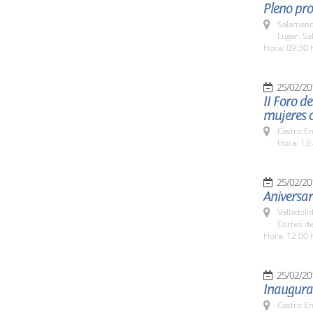
Pleno pro
Salamanc
Lugar: Sa
Hora: 09:30 
25/02/20
II Foro d
mujeres c
Castro E
Hora: 13:
25/02/20
Aniversa
Valladolid
Cortes de
Hora: 12:00 
25/02/20
Inaugurac
Castro E