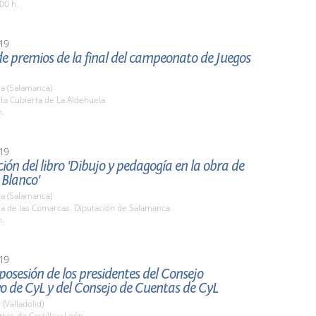
00 h.
19
e premios de la final del campeonato de Juegos
a (Salamanca)
sta Cubierta de La Aldehuela
h.
19
ión del libro 'Dibujo y pedagogía en la obra de
 Blanco'
a (Salamanca)
la de las Comarcas. Diputación de Salamanca
h.
19
osesión de los presidentes del Consejo
o de CyL y del Consejo de Cuentas de CyL
 (Valladolid)
rtes de Castilla y León