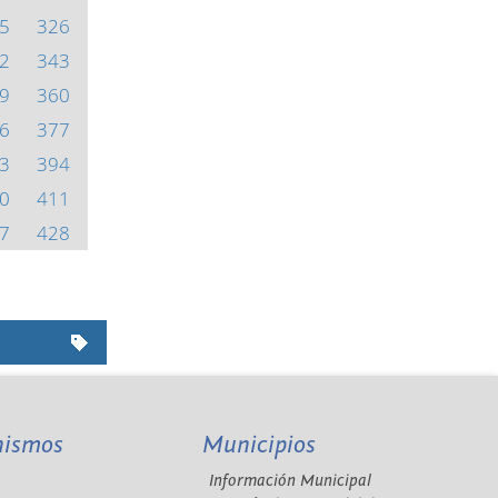
5
326
2
343
9
360
6
377
3
394
0
411
7
428
nismos
Municipios
Información Municipal