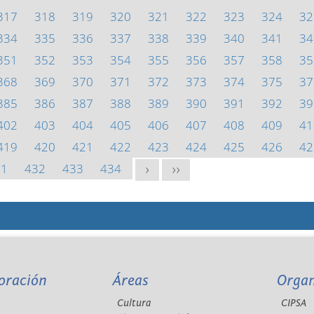
317
318
319
320
321
322
323
324
32
334
335
336
337
338
339
340
341
34
351
352
353
354
355
356
357
358
35
368
369
370
371
372
373
374
375
37
385
386
387
388
389
390
391
392
39
402
403
404
405
406
407
408
409
41
419
420
421
422
423
424
425
426
42
31
432
433
434
>
>>
oración
Áreas
Orga
Cultura
CIPSA