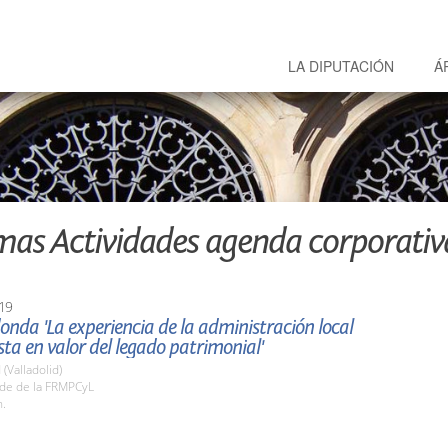
LA DIPUTACIÓN
Á
mas Actividades agenda corporativ
19
nda 'La experiencia de la administración local
sta en valor del legado patrimonial'
 (Valladolid)
ede de la FRMPCyL
h.