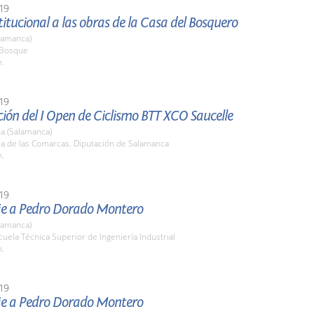
19
stitucional a las obras de la Casa del Bosquero
lamanca)
l Bosque
h.
19
ión del I Open de Ciclismo BTT XCO Saucelle
a (Salamanca)
la de las Comarcas. Diputación de Salamanca
h.
19
 a Pedro Dorado Montero
lamanca)
cuela Técnica Superior de Ingeniería Industrial
h.
19
 a Pedro Dorado Montero