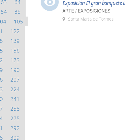
63
64
Exposición El gran banquete II
ARTE / EXPOSICIONES
84
85
Santa Marta de Tormes
04
105
1
122
8
139
5
156
2
173
9
190
6
207
3
224
0
241
7
258
4
275
1
292
8
309