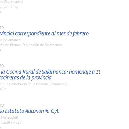
os (Salamanca)
yuntamiento
h.
19
vincial correspondiente al mes de febrero
a (Salamanca)
lón de Plenos. Diputación de Salamanca
h.
19
e la Cocina Rural de Salamanca: homenaje a 13
ocineras de la provincia
nriquez Aldehuela de la Bóveda (Salamanca)
45 h.
19
rio Estatuto Autonomía CyL
 (Valladolid)
 Castilla y León
h.