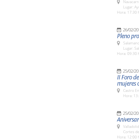
Navacarr
Lugar: A
Hora: 17:30 
26/02/20
Pleno pro
Salamanc
Lugar: Sa
Hora: 09:30 
25/02/20
II Foro d
mujeres c
Castro E
Hora: 13:
25/02/20
Aniversa
Valladolid
Cortes de
Hora: 12:00 