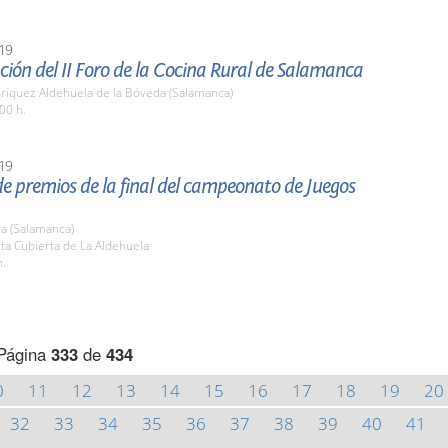
19
ión del II Foro de la Cocina Rural de Salamanca
nriquez Aldehuela de la Bóveda (Salamanca)
00 h.
19
e premios de la final del campeonato de Juegos
a (Salamanca)
sta Cubierta de La Aldehuela
h.
Página
333
de
434
0
11
12
13
14
15
16
17
18
19
20
32
33
34
35
36
37
38
39
40
41