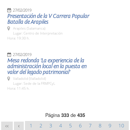
27/02/2019
Presentación de la V Carrera Popular
Batalla de Arapiles
Arapiles (Salamanca)
Lugar: Centro de Interpretación
Hora: 19:30 h.
27/02/2019
Mesa redonda 'La experiencia de la
administración local en la puesta en
valor del legado patrimonial'
Valladolid (Valladolid)
Lugar: Sede de la FRMPCyL
Hora: 11:45 h.
Página
333
de
435
1
2
3
4
5
6
7
8
9
10
<<
<