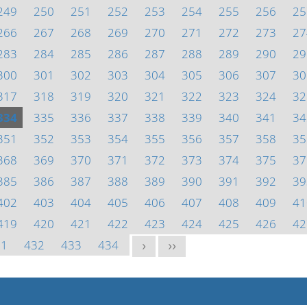
249
250
251
252
253
254
255
256
25
266
267
268
269
270
271
272
273
27
283
284
285
286
287
288
289
290
29
300
301
302
303
304
305
306
307
30
317
318
319
320
321
322
323
324
32
334
335
336
337
338
339
340
341
34
351
352
353
354
355
356
357
358
35
368
369
370
371
372
373
374
375
37
385
386
387
388
389
390
391
392
39
402
403
404
405
406
407
408
409
41
419
420
421
422
423
424
425
426
42
31
432
433
434
>
>>