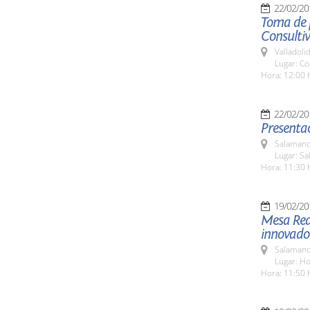
22/02/20
Toma de p
Consultiv
Valladolid
Lugar: Co
Hora: 12:00 
22/02/20
Presentac
Salamanc
Lugar: Sa
Hora: 11:30 
19/02/20
Mesa Red
innovador
Salamanc
Lugar: H
Hora: 11:50 