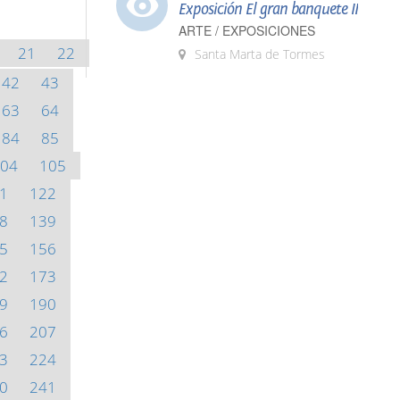
Exposición El gran banquete II
ARTE / EXPOSICIONES
21
22
Santa Marta de Tormes
42
43
63
64
84
85
04
105
1
122
8
139
5
156
2
173
9
190
6
207
3
224
0
241