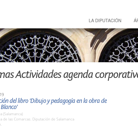
LA DIPUTACIÓN
Á
mas Actividades agenda corporativ
19
ión del libro 'Dibujo y pedagogía en la obra de
 Blanco'
a (Salamanca)
la de las Comarcas. Diputación de Salamanca
h.