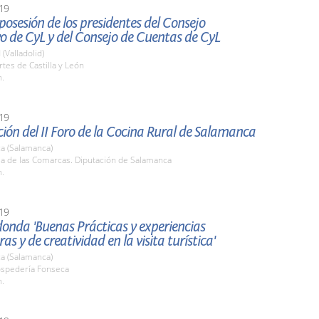
19
osesión de los presidentes del Consejo
o de CyL y del Consejo de Cuentas de CyL
 (Valladolid)
rtes de Castilla y León
h.
19
ión del II Foro de la Cocina Rural de Salamanca
a (Salamanca)
la de las Comarcas. Diputación de Salamanca
h.
19
onda 'Buenas Prácticas y experiencias
as y de creatividad en la visita turística'
a (Salamanca)
ospedería Fonseca
h.