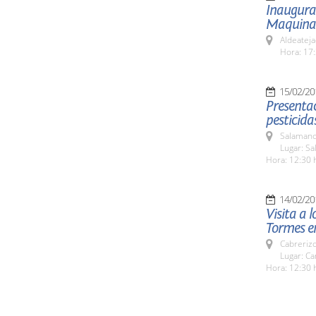
Inaugurac
Maquinar
Aldeateja
Hora: 17:
15/02/20
Presentac
pesticida
Salamanc
Lugar: Sa
Hora: 12:30 
14/02/20
Visita a 
Tormes e
Cabreriz
Lugar: C
Hora: 12:30 