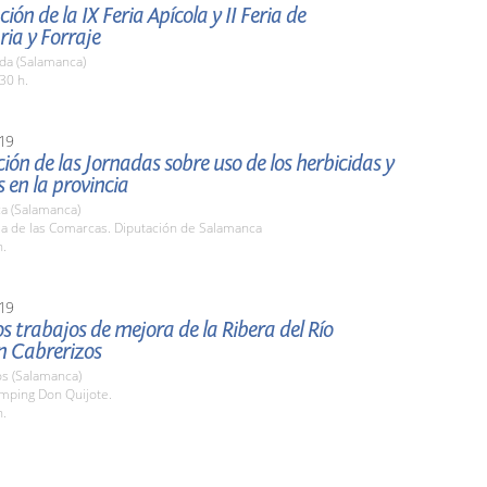
ión de la IX Feria Apícola y II Feria de
ia y Forraje
da (Salamanca)
30 h.
19
ión de las Jornadas sobre uso de los herbicidas y
s en la provincia
a (Salamanca)
la de las Comarcas. Diputación de Salamanca
h.
19
los trabajos de mejora de la Ribera del Río
n Cabrerizos
os (Salamanca)
amping Don Quijote.
h.