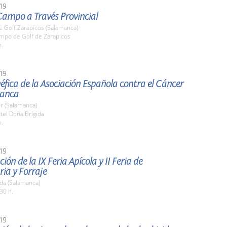
19
Campo a Través Provincial
 Golf Zarapicos (Salamanca)
ampo de Golf de Zarapicos
h.
19
fica de la Asociación Española contra el Cáncer
manca
r (Salamanca)
tel Doña Brígida
h.
19
ión de la IX Feria Apícola y II Feria de
ia y Forraje
da (Salamanca)
30 h.
19