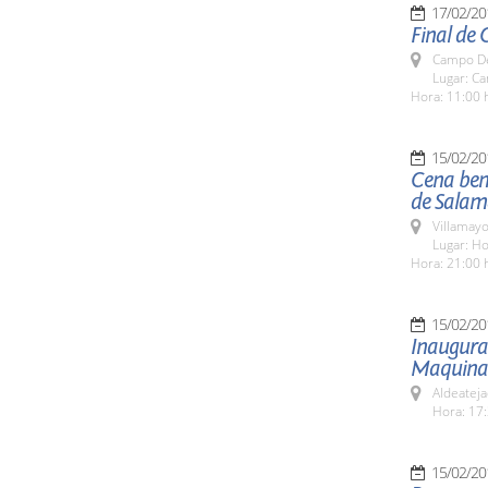
17/02/20
Final de 
Campo De
Lugar: C
Hora: 11:00 
15/02/20
Cena bené
de Sala
Villamayo
Lugar: Ho
Hora: 21:00 
15/02/20
Inaugurac
Maquinar
Aldeateja
Hora: 17:
15/02/20