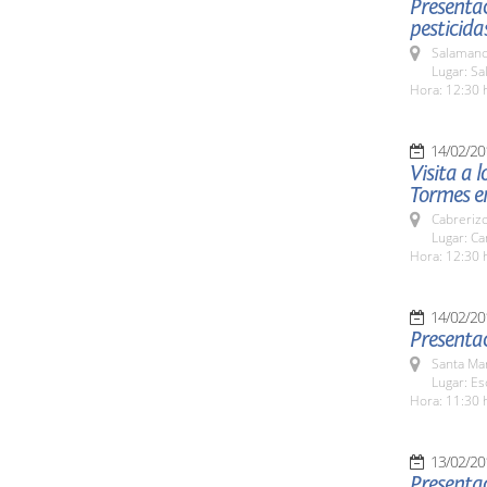
Presentac
pesticida
Salamanc
Lugar: Sa
Hora: 12:30 
14/02/20
Visita a 
Tormes e
Cabreriz
Lugar: C
Hora: 12:30 
14/02/20
Presentac
Santa Ma
Lugar: Es
Hora: 11:30 
13/02/20
Presentac