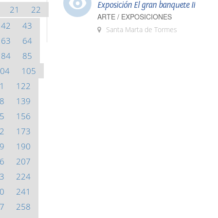
Exposición El gran banquete II
21
22
ARTE / EXPOSICIONES
42
43
Santa Marta de Tormes
63
64
84
85
04
105
1
122
8
139
5
156
2
173
9
190
6
207
3
224
0
241
7
258