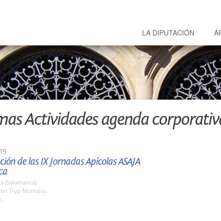
LA DIPUTACIÓN
Á
mas Actividades agenda corporativ
19
ión de las IX Jornadas Apícolas ASAJA
ca
a (Salamanca)
tel Tryp Montalvo
h.