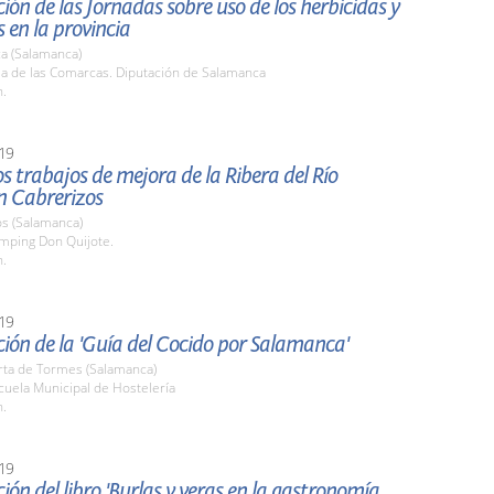
ión de las Jornadas sobre uso de los herbicidas y
s en la provincia
a (Salamanca)
la de las Comarcas. Diputación de Salamanca
h.
19
los trabajos de mejora de la Ribera del Río
n Cabrerizos
os (Salamanca)
amping Don Quijote.
h.
19
ión de la 'Guía del Cocido por Salamanca'
rta de Tormes (Salamanca)
cuela Municipal de Hostelería
h.
19
ión del libro 'Burlas y veras en la gastronomía