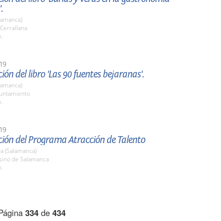
.
lamanca)
 Cerrallana
h.
19
ión del libro 'Las 90 fuentes bejaranas'.
lamanca)
yuntamiento
h.
19
ción del Programa Atracción de Talento
a (Salamanca)
asino de Salamanca
h.
Página
334
de
434