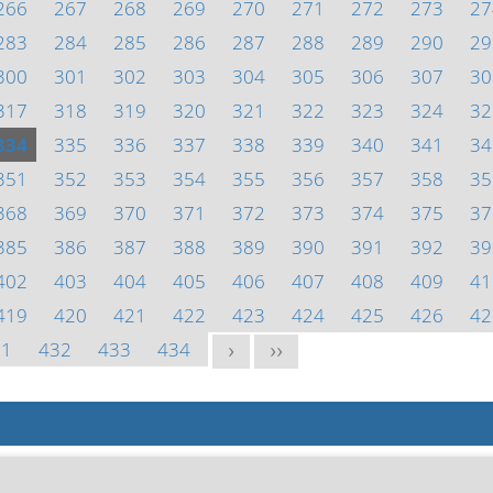
266
267
268
269
270
271
272
273
27
283
284
285
286
287
288
289
290
29
300
301
302
303
304
305
306
307
30
317
318
319
320
321
322
323
324
32
334
335
336
337
338
339
340
341
34
351
352
353
354
355
356
357
358
35
368
369
370
371
372
373
374
375
37
385
386
387
388
389
390
391
392
39
402
403
404
405
406
407
408
409
41
419
420
421
422
423
424
425
426
42
31
432
433
434
>
>>