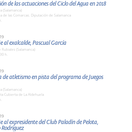
ón de las actuaciones del Ciclo del Agua en 2018
a (Salamanca)
la de las Comarcas. Diputación de Salamanca
h.
19
 al exalcalde, Pascual García
 Rubiales (Salamanca)
30 h.
19
a de atletismo en pista del programa de Juegos
a (Salamanca)
sta Cubierta de La Aldehuela
h.
19
al expresidente del Club Paladín de Pelota,
o Rodríguez