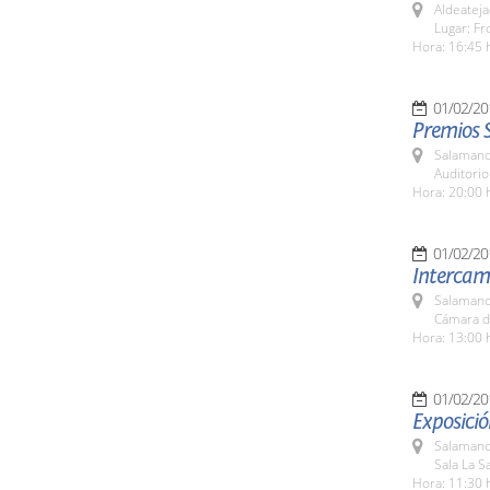
Aldeateja
Lugar: Fr
Hora: 16:45 
01/02/20
Premios 
Salamanc
Auditori
Hora: 20:00 
01/02/20
Intercam
Salamanc
Cámara d
Hora: 13:00 
01/02/20
Exposició
Salamanc
Sala La Sa
Hora: 11:30 