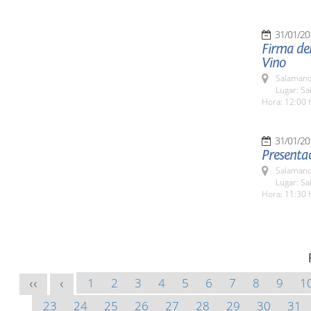
31/01/20
Firma del
Vino
Salamanc
Lugar: Sa
Hora: 12:00 
31/01/20
Presentac
Salamanc
Lugar: Sa
Hora: 11:30 
1
2
3
4
5
6
7
8
9
1
<<
<
23
24
25
26
27
28
29
30
31