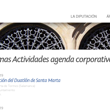
LA DIPUTACIÓN
Á
mas Actividades agenda corporativ
19
ción del Duatlón de Santa Marta
rta de Tormes (Salamanca)
yuntamiento
h.
19