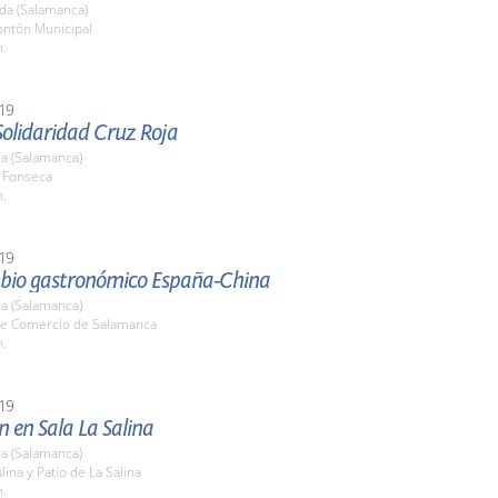
da (Salamanca)
ontón Municipal
h.
19
Solidaridad Cruz Roja
a (Salamanca)
o Fonseca
h.
19
bio gastronómico España-China
a (Salamanca)
e Comercio de Salamanca
h.
19
n en Sala La Salina
a (Salamanca)
lina y Patio de La Salina
h.