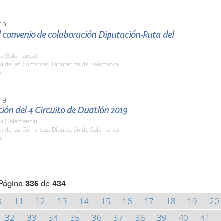
19
 convenio de colaboración Diputación-Ruta del
a (Salamanca)
la de las Comarcas. Diputación de Salamanca
h.
19
ión del 4 Circuito de Duatlón 2019
a (Salamanca)
la de las Comarcas. Diputación de Salamanca
h.
Página
336
de
434
0
11
12
13
14
15
16
17
18
19
20
32
33
34
35
36
37
38
39
40
41