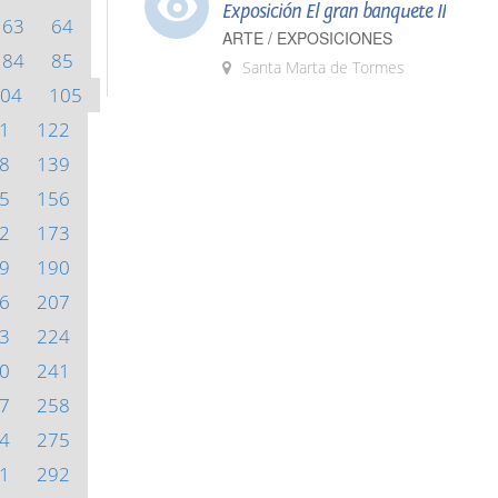
Exposición El gran banquete II
63
64
ARTE / EXPOSICIONES
84
85
Santa Marta de Tormes
04
105
1
122
8
139
5
156
2
173
9
190
6
207
3
224
0
241
7
258
4
275
1
292