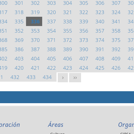
300
301
302
303
304
305
306
307
30
317
318
319
320
321
322
323
324
32
334
335
336
337
338
339
340
341
34
351
352
353
354
355
356
357
358
35
368
369
370
371
372
373
374
375
37
385
386
387
388
389
390
391
392
39
402
403
404
405
406
407
408
409
41
419
420
421
422
423
424
425
426
42
31
432
433
434
>
>>
oración
Áreas
Orga