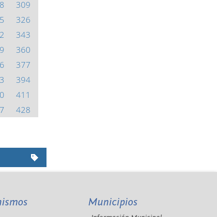
8
309
5
326
2
343
9
360
6
377
3
394
0
411
7
428
nismos
Municipios