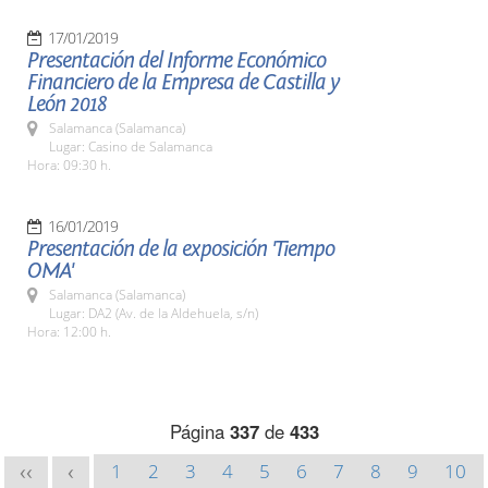
17/01/2019
Presentación del Informe Económico
Financiero de la Empresa de Castilla y
León 2018
Salamanca (Salamanca)
Lugar: Casino de Salamanca
Hora: 09:30 h.
16/01/2019
Presentación de la exposición 'Tiempo
OMA'
Salamanca (Salamanca)
Lugar: DA2 (Av. de la Aldehuela, s/n)
Hora: 12:00 h.
Página
337
de
433
1
2
3
4
5
6
7
8
9
10
<<
<