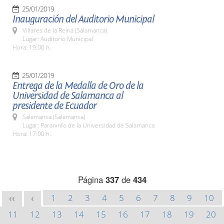
25/01/2019
Inauguración del Auditorio Municipal
Villares de la Reina (Salamanca)
Lugar: Auditorio Municipal
Hora: 19:00 h.
25/01/2019
Entrega de la Medalla de Oro de la
Universidad de Salamanca al
presidente de Ecuador
Salamanca (Salamanca)
Lugar: Paraninfo de la Universidad de Salamanca
Hora: 17:00 h.
Página
337
de
434
1
2
3
4
5
6
7
8
9
10
<<
<
11
12
13
14
15
16
17
18
19
20