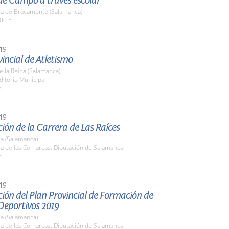
de Campo a través escolar
a de Bracamonte (Salamanca)
00 h.
19
incial de Atletismo
de la Reina (Salamanca)
ditorio Municipal
h.
19
ión de la Carrera de Las Raíces
a (Salamanca)
la de las Comarcas. Diputación de Salamanca
h.
19
ión del Plan Provincial de Formación de
Deportivos 2019
a (Salamanca)
la de las Comarcas. Diputación de Salamanca