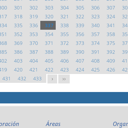
300
301
302
303
304
305
306
307
30
317
318
319
320
321
322
323
324
32
334
335
336
337
338
339
340
341
34
351
352
353
354
355
356
357
358
35
368
369
370
371
372
373
374
375
37
385
386
387
388
389
390
391
392
39
402
403
404
405
406
407
408
409
41
419
420
421
422
423
424
425
426
42
431
432
433
>
>>
oración
Áreas
Orga