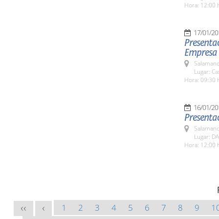
Hora: 12:00 
17/01/20
Presentac
Empresa d
Salamanc
Lugar: C
Hora: 09:30 
16/01/20
Presentac
Salamanc
Lugar: DA
Hora: 12:00 
1
2
3
4
5
6
7
8
9
1
<<
<