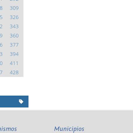
8
309
5
326
2
343
9
360
6
377
3
394
0
411
7
428
nismos
Municipios