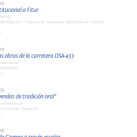
19
titucional a Fitur
adrid)
EMA (Pabellón 7. Espacio de Salamanca, Stand Junta de Castilla y
h.
19
las obras de la carretera DSA-433
(Salamanca)
yuntamiento
h.
19
yendas de tradición oral"
a (Salamanca)
as Comarcas. Diputación
h.
19