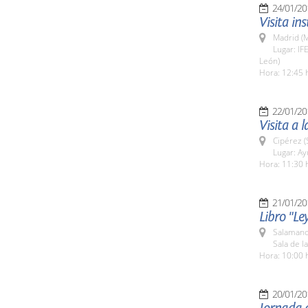
24/01/20
Visita ins
Madrid (M
Lugar: IF
León)
Hora: 12:45 
22/01/20
Visita a 
Cipérez 
Lugar: A
Hora: 11:30 
21/01/20
Libro "Le
Salamanc
Sala de l
Hora: 10:00 
20/01/20