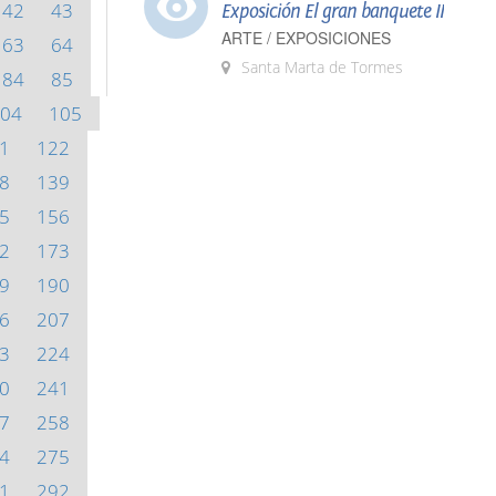
42
43
Exposición El gran banquete II
ARTE / EXPOSICIONES
63
64
Santa Marta de Tormes
84
85
04
105
1
122
8
139
5
156
2
173
9
190
6
207
3
224
0
241
7
258
4
275
1
292