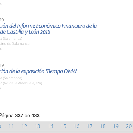
h.
19
ión del Informe Económico Financiero de la
e Castilla y León 2018
a (Salamanca)
asino de Salamanca
h.
19
ión de la exposición 'Tiempo OMA'
a (Salamanca)
2 (Av. de la Aldehuela, s/n)
h.
Página
337
de
433
0
11
12
13
14
15
16
17
18
19
20