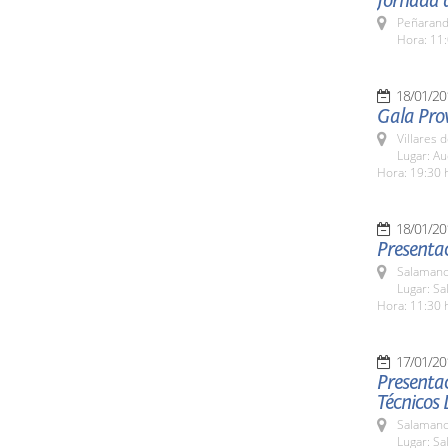
Jornada 
Peñarand
Hora: 11:
18/01/20
Gala Prov
Villares 
Lugar: Au
Hora: 19:30 
18/01/20
Presentac
Salamanc
Lugar: Sa
Hora: 11:30 
17/01/20
Presentac
Técnicos 
Salamanc
Lugar: Sa