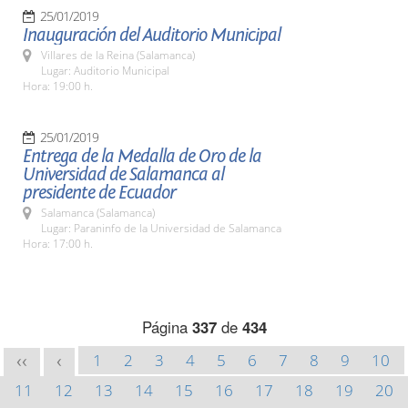
25/01/2019
Inauguración del Auditorio Municipal
Villares de la Reina (Salamanca)
Lugar: Auditorio Municipal
Hora: 19:00 h.
25/01/2019
Entrega de la Medalla de Oro de la
Universidad de Salamanca al
presidente de Ecuador
Salamanca (Salamanca)
Lugar: Paraninfo de la Universidad de Salamanca
Hora: 17:00 h.
Página
337
de
434
1
2
3
4
5
6
7
8
9
10
<<
<
11
12
13
14
15
16
17
18
19
20