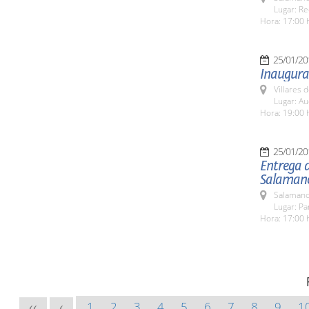
Lugar: Re
Hora: 17:00 
25/01/20
Inaugurac
Villares 
Lugar: Au
Hora: 19:00 
25/01/20
Entrega d
Salamanc
Salamanc
Lugar: Pa
Hora: 17:00 
1
2
3
4
5
6
7
8
9
1
<<
<