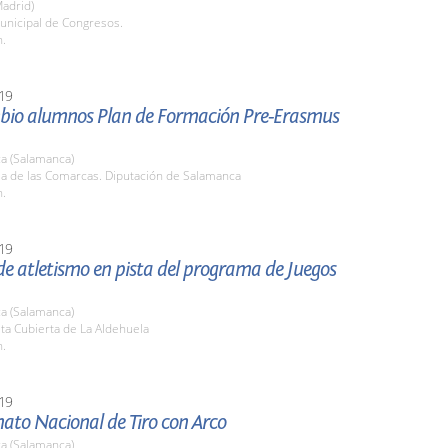
adrid)
unicipal de Congresos.
h.
19
bio alumnos Plan de Formación Pre-Erasmus
a (Salamanca)
la de las Comarcas. Diputación de Salamanca
h.
19
e atletismo en pista del programa de Juegos
a (Salamanca)
sta Cubierta de La Aldehuela
h.
19
to Nacional de Tiro con Arco
a (Salamanca)