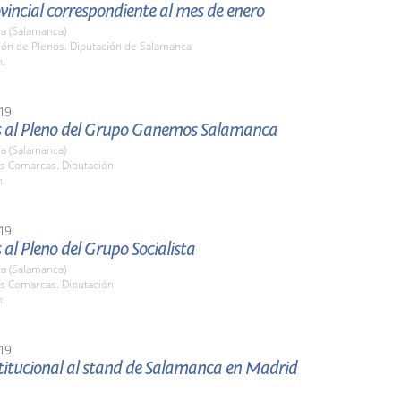
vincial correspondiente al mes de enero
a (Salamanca)
lón de Plenos. Diputación de Salamanca
h.
19
 al Pleno del Grupo Ganemos Salamanca
a (Salamanca)
as Comarcas. Diputación
h.
19
al Pleno del Grupo Socialista
a (Salamanca)
as Comarcas. Diputación
h.
19
stitucional al stand de Salamanca en Madrid