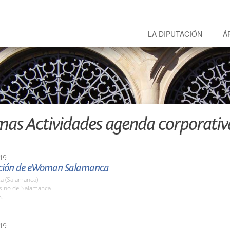
LA DIPUTACIÓN
Á
mas Actividades agenda corporativ
19
ción de eWoman Salamanca
a (Salamanca)
asino de Salamanca
h.
19