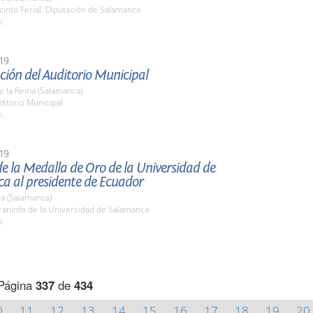
cinto Ferial. Diputación de Salamanca
h.
19
ión del Auditorio Municipal
de la Reina (Salamanca)
ditorio Municipal
h.
19
e la Medalla de Oro de la Universidad de
a al presidente de Ecuador
a (Salamanca)
raninfo de la Universidad de Salamanca
h.
Página
337
de
434
0
11
12
13
14
15
16
17
18
19
20