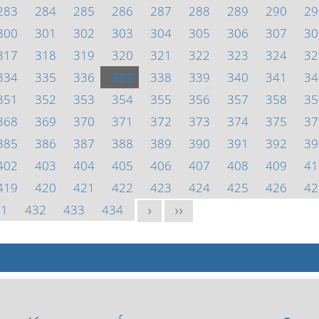
283
284
285
286
287
288
289
290
29
300
301
302
303
304
305
306
307
30
317
318
319
320
321
322
323
324
32
334
335
336
337
338
339
340
341
34
351
352
353
354
355
356
357
358
35
368
369
370
371
372
373
374
375
37
385
386
387
388
389
390
391
392
39
402
403
404
405
406
407
408
409
41
419
420
421
422
423
424
425
426
42
31
432
433
434
>
>>