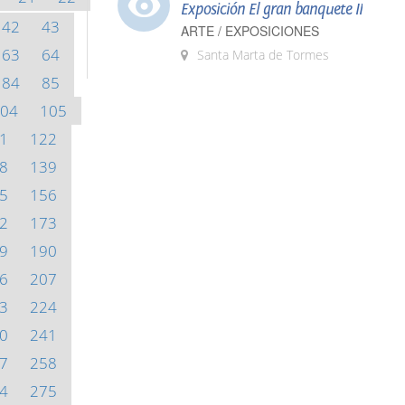
Exposición El gran banquete II
42
43
ARTE / EXPOSICIONES
63
64
Santa Marta de Tormes
84
85
04
105
1
122
8
139
5
156
2
173
9
190
6
207
3
224
0
241
7
258
4
275