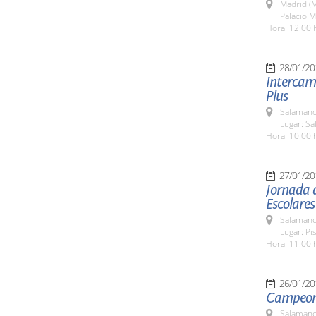
Madrid (M
Palacio M
Hora: 12:00 
28/01/20
Intercam
Plus
Salamanc
Lugar: Sa
Hora: 10:00 
27/01/20
Jornada d
Escolares
Salamanc
Lugar: Pi
Hora: 11:00 
26/01/20
Campeona
Salamanc