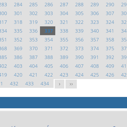
283
284
285
286
287
288
289
290
29
300
301
302
303
304
305
306
307
30
317
318
319
320
321
322
323
324
32
334
335
336
337
338
339
340
341
34
351
352
353
354
355
356
357
358
35
368
369
370
371
372
373
374
375
37
385
386
387
388
389
390
391
392
39
402
403
404
405
406
407
408
409
41
419
420
421
422
423
424
425
426
42
31
432
433
434
>
>>