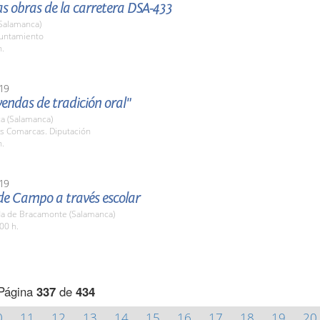
las obras de la carretera DSA-433
(Salamanca)
yuntamiento
h.
19
yendas de tradición oral"
a (Salamanca)
as Comarcas. Diputación
h.
19
de Campo a través escolar
a de Bracamonte (Salamanca)
00 h.
Página
337
de
434
0
11
12
13
14
15
16
17
18
19
20