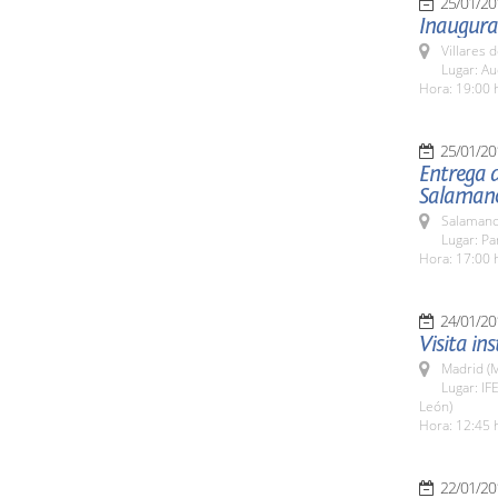
25/01/20
Inaugurac
Villares 
Lugar: Au
Hora: 19:00 
25/01/20
Entrega d
Salamanc
Salamanc
Lugar: Pa
Hora: 17:00 
24/01/20
Visita ins
Madrid (M
Lugar: IF
León)
Hora: 12:45 
22/01/20