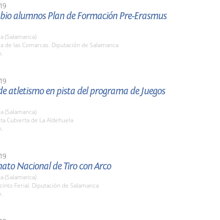
19
bio alumnos Plan de Formación Pre-Erasmus
a (Salamanca)
la de las Comarcas. Diputación de Salamanca
h.
19
e atletismo en pista del programa de Juegos
a (Salamanca)
sta Cubierta de La Aldehuela
h.
19
to Nacional de Tiro con Arco
a (Salamanca)
cinto Ferial. Diputación de Salamanca
h.