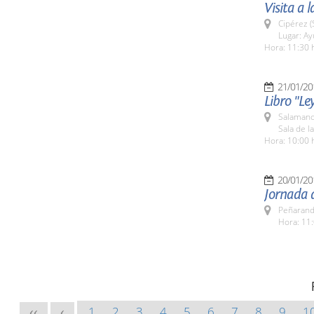
Visita a 
Cipérez 
Lugar: A
Hora: 11:30 
21/01/20
Libro "Le
Salamanc
Sala de l
Hora: 10:00 
20/01/20
Jornada 
Peñarand
Hora: 11:
1
2
3
4
5
6
7
8
9
1
<<
<