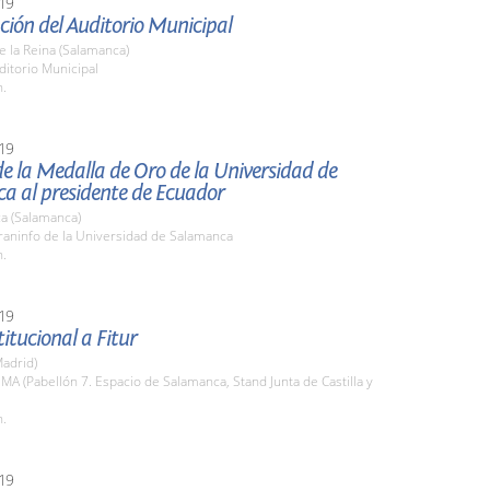
19
ión del Auditorio Municipal
de la Reina (Salamanca)
ditorio Municipal
h.
19
e la Medalla de Oro de la Universidad de
a al presidente de Ecuador
a (Salamanca)
raninfo de la Universidad de Salamanca
h.
19
titucional a Fitur
adrid)
EMA (Pabellón 7. Espacio de Salamanca, Stand Junta de Castilla y
h.
19