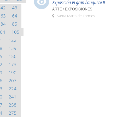
Exposición El gran banquete II
42
43
ARTE / EXPOSICIONES
63
64
Santa Marta de Tormes
84
85
04
105
1
122
8
139
5
156
2
173
9
190
6
207
3
224
0
241
7
258
4
275