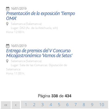
16/01/2019
Presentación de la exposición 'Tiempo
OMA'
Salamanca (Salamanca)
Lugar: DA2 (Av. de la Aldehuela, s/n)
Hora: 12:00 h.
16/01/2019
Entrega de premios del V Concurso
Micogastronómico 'Vamos de Setas'
Salamanca (Salamanca)
Lugar: Sala de las Comarcas. Diputación de
Salamanca
Hora: 11:00 h.
Página
338
de
434
1
2
3
4
5
6
7
8
9
10
<<
<