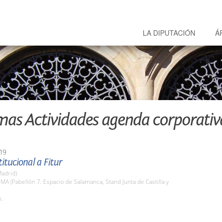
LA DIPUTACIÓN
Á
mas Actividades agenda corporativ
19
titucional a Fitur
adrid)
EMA (Pabellón 7. Espacio de Salamanca, Stand Junta de Castilla y
h.