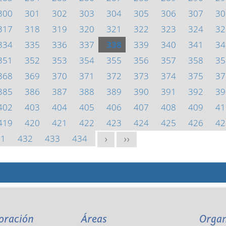
300
301
302
303
304
305
306
307
30
317
318
319
320
321
322
323
324
32
334
335
336
337
338
339
340
341
34
351
352
353
354
355
356
357
358
35
368
369
370
371
372
373
374
375
37
385
386
387
388
389
390
391
392
39
402
403
404
405
406
407
408
409
41
419
420
421
422
423
424
425
426
42
31
432
433
434
>
>>
oración
Áreas
Orga