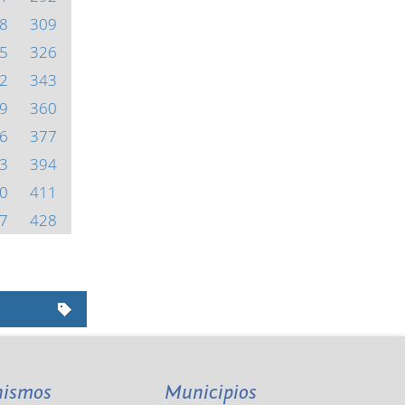
8
309
5
326
2
343
9
360
6
377
3
394
0
411
7
428
nismos
Municipios