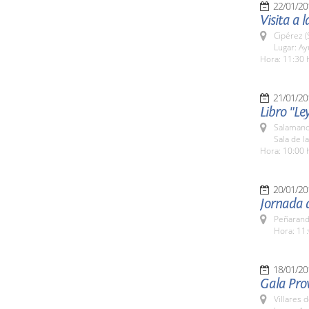
22/01/20
Visita a 
Cipérez 
Lugar: A
Hora: 11:30 
21/01/20
Libro "Le
Salamanc
Sala de l
Hora: 10:00 
20/01/20
Jornada 
Peñarand
Hora: 11:
18/01/20
Gala Prov
Villares 