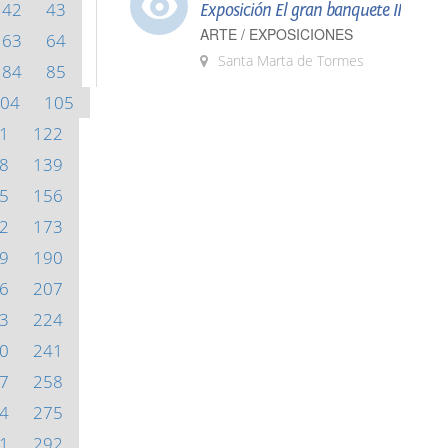
42
43
Exposición El gran banquete II
ARTE / EXPOSICIONES
63
64
Santa Marta de Tormes
84
85
04
105
1
122
8
139
5
156
2
173
9
190
6
207
3
224
0
241
7
258
4
275
1
292