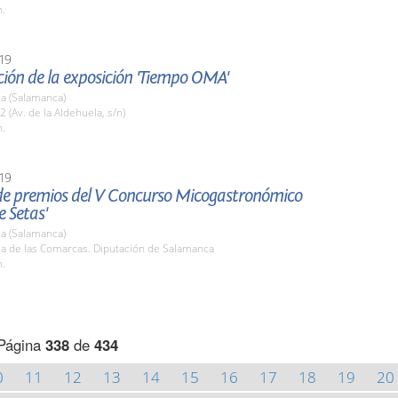
h.
19
ión de la exposición 'Tiempo OMA'
a (Salamanca)
2 (Av. de la Aldehuela, s/n)
h.
19
de premios del V Concurso Micogastronómico
 Setas'
a (Salamanca)
la de las Comarcas. Diputación de Salamanca
h.
Página
338
de
434
0
11
12
13
14
15
16
17
18
19
20