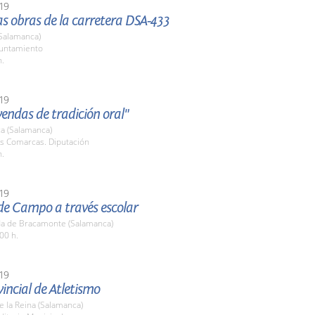
19
las obras de la carretera DSA-433
(Salamanca)
yuntamiento
h.
19
yendas de tradición oral"
a (Salamanca)
as Comarcas. Diputación
h.
19
de Campo a través escolar
a de Bracamonte (Salamanca)
00 h.
19
incial de Atletismo
de la Reina (Salamanca)