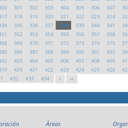
300
301
302
303
304
305
306
307
30
317
318
319
320
321
322
323
324
32
334
335
336
337
338
339
340
341
34
351
352
353
354
355
356
357
358
35
368
369
370
371
372
373
374
375
37
385
386
387
388
389
390
391
392
39
402
403
404
405
406
407
408
409
41
419
420
421
422
423
424
425
426
42
31
432
433
434
>
>>
oración
Áreas
Orga