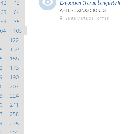
42
43
Exposición El gran banquete II
ARTE / EXPOSICIONES
63
64
Santa Marta de Tormes
84
85
04
105
1
122
8
139
5
156
2
173
9
190
6
207
3
224
0
241
7
258
4
275
1
292