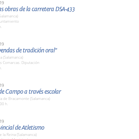
19
las obras de la carretera DSA-433
(Salamanca)
yuntamiento
h.
19
yendas de tradición oral"
a (Salamanca)
as Comarcas. Diputación
h.
19
de Campo a través escolar
a de Bracamonte (Salamanca)
00 h.
19
incial de Atletismo
de la Reina (Salamanca)