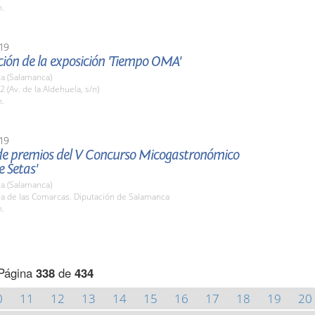
h.
19
ión de la exposición 'Tiempo OMA'
a (Salamanca)
2 (Av. de la Aldehuela, s/n)
h.
19
de premios del V Concurso Micogastronómico
 Setas'
a (Salamanca)
la de las Comarcas. Diputación de Salamanca
h.
Página
338
de
434
0
11
12
13
14
15
16
17
18
19
20