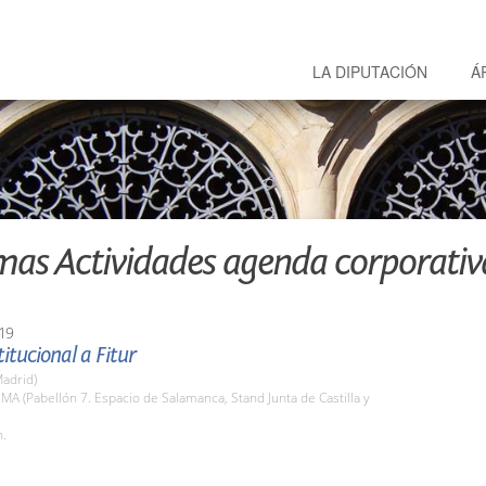
LA DIPUTACIÓN
Á
mas Actividades agenda corporativ
19
titucional a Fitur
adrid)
EMA (Pabellón 7. Espacio de Salamanca, Stand Junta de Castilla y
h.