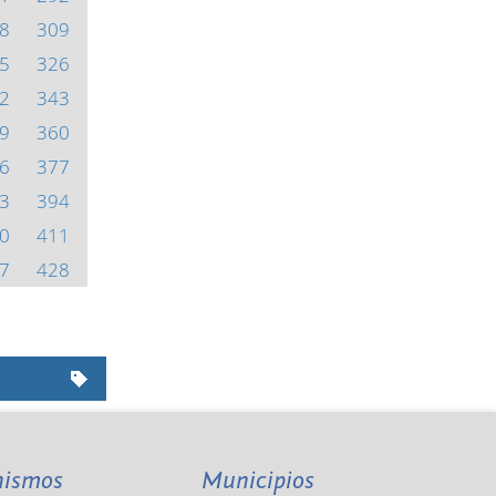
8
309
5
326
2
343
9
360
6
377
3
394
0
411
7
428
nismos
Municipios