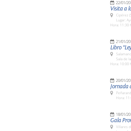
22/01/20
Visita a 
Cipérez 
Lugar: A
Hora: 11:30 
21/01/20
Libro "Le
Salamanc
Sala de l
Hora: 10:00 
20/01/20
Jornada 
Peñarand
Hora: 11:
18/01/20
Gala Prov
Villares 