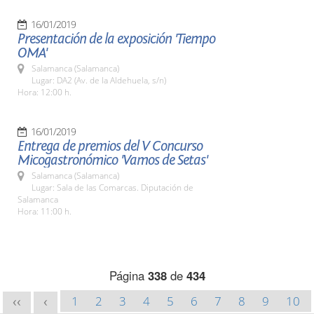
16/01/2019
Presentación de la exposición 'Tiempo
OMA'
Salamanca (Salamanca)
Lugar: DA2 (Av. de la Aldehuela, s/n)
Hora: 12:00 h.
16/01/2019
Entrega de premios del V Concurso
Micogastronómico 'Vamos de Setas'
Salamanca (Salamanca)
Lugar: Sala de las Comarcas. Diputación de
Salamanca
Hora: 11:00 h.
Página
338
de
434
1
2
3
4
5
6
7
8
9
10
<<
<