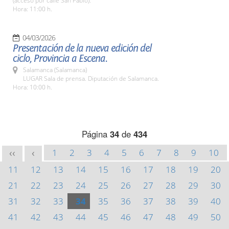
(acceso por calle San Pablo).
Hora: 11:00 h.
04/03/2026
Presentación de la nueva edición del
ciclo, Provincia a Escena.
Salamanca (Salamanca)
LUGAR Sala de prensa. Diputación de Salamanca.
Hora: 10:00 h.
Página
34
de
434
1
2
3
4
5
6
7
8
9
10
<<
<
11
12
13
14
15
16
17
18
19
20
21
22
23
24
25
26
27
28
29
30
31
32
33
34
35
36
37
38
39
40
41
42
43
44
45
46
47
48
49
50