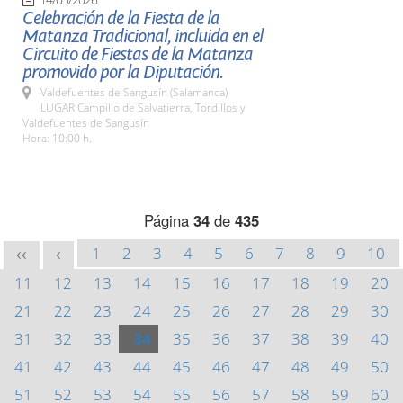
Celebración de la Fiesta de la
Matanza Tradicional, incluida en el
Circuito de Fiestas de la Matanza
promovido por la Diputación.
Valdefuentes de Sangusín (Salamanca)
LUGAR Campillo de Salvatierra, Tordillos y
Valdefuentes de Sangusín
Hora: 10:00 h.
Página
34
de
435
1
2
3
4
5
6
7
8
9
10
<<
<
11
12
13
14
15
16
17
18
19
20
21
22
23
24
25
26
27
28
29
30
31
32
33
34
35
36
37
38
39
40
41
42
43
44
45
46
47
48
49
50
51
52
53
54
55
56
57
58
59
60