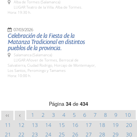
Alba de Tormes (Salamanca)
LUGAR Teatro de la Villa. Alba de Tormes.
Hora: 19:30 h.
07/03/2026
Celebración de la Fiesta de la
Matanza Tradicional en distintos
pueblos de la provincia.
Salamanca (Salamanca)
LUGAR Añover de Tormes, Berrocal de
Salvatierra, Ciudad Rodrigo, Horcajo de Montemayor,
Los Santos, Peromingo y Tamames
Hora: 10:00 h.
Página
34
de
434
1
2
3
4
5
6
7
8
9
10
<<
<
11
12
13
14
15
16
17
18
19
20
21
22
23
24
25
26
27
28
29
30