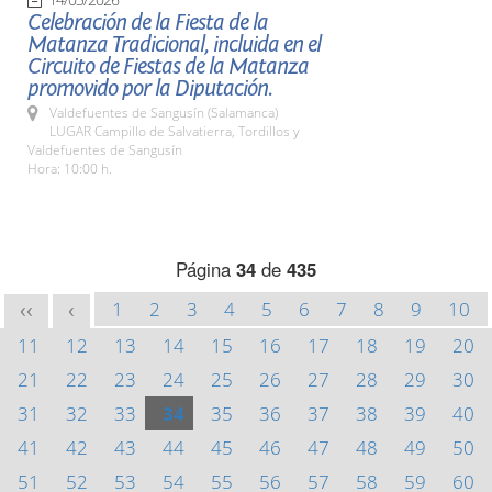
Celebración de la Fiesta de la
Matanza Tradicional, incluida en el
Circuito de Fiestas de la Matanza
promovido por la Diputación.
Valdefuentes de Sangusín (Salamanca)
LUGAR Campillo de Salvatierra, Tordillos y
Valdefuentes de Sangusín
Hora: 10:00 h.
Página
34
de
435
1
2
3
4
5
6
7
8
9
10
<<
<
11
12
13
14
15
16
17
18
19
20
21
22
23
24
25
26
27
28
29
30
31
32
33
34
35
36
37
38
39
40
41
42
43
44
45
46
47
48
49
50
51
52
53
54
55
56
57
58
59
60