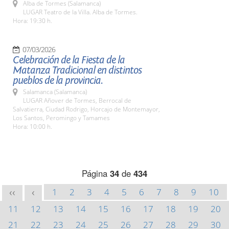
Alba de Tormes (Salamanca)
LUGAR Teatro de la Villa. Alba de Tormes.
Hora: 19:30 h.
07/03/2026
Celebración de la Fiesta de la
Matanza Tradicional en distintos
pueblos de la provincia.
Salamanca (Salamanca)
LUGAR Añover de Tormes, Berrocal de
Salvatierra, Ciudad Rodrigo, Horcajo de Montemayor,
Los Santos, Peromingo y Tamames
Hora: 10:00 h.
Página
34
de
434
1
2
3
4
5
6
7
8
9
10
<<
<
11
12
13
14
15
16
17
18
19
20
21
22
23
24
25
26
27
28
29
30