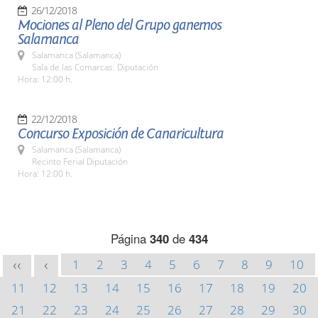
26/12/2018
Mociones al Pleno del Grupo ganemos
Salamanca
Salamanca (Salamanca)
Sala de las Comarcas. Diputación
Hora: 12:00 h.
22/12/2018
Concurso Exposición de Canaricultura
Salamanca (Salamanca)
Recinto Ferial Diputación
Hora: 12:00 h.
Página
340
de
434
1
2
3
4
5
6
7
8
9
10
<<
<
11
12
13
14
15
16
17
18
19
20
21
22
23
24
25
26
27
28
29
30