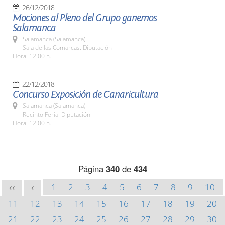
26/12/2018
Mociones al Pleno del Grupo ganemos
Salamanca
Salamanca (Salamanca)
Sala de las Comarcas. Diputación
Hora: 12:00 h.
22/12/2018
Concurso Exposición de Canaricultura
Salamanca (Salamanca)
Recinto Ferial Diputación
Hora: 12:00 h.
Página
340
de
434
1
2
3
4
5
6
7
8
9
10
<<
<
11
12
13
14
15
16
17
18
19
20
21
22
23
24
25
26
27
28
29
30