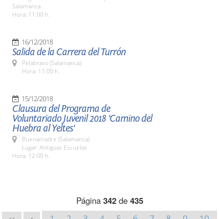
Salamanca
Hora: 11:00 h.
16/12/2018
Salida de la Carrera del Turrón
Pelabravo (Salamanca)
Hora: 11:00 h.
15/12/2018
Clausura del Programa de
Voluntariado Juvenil 2018 'Camino del
Huebra al Yeltes'
Buenamadre (Salamanca)
Lugar: Antiguas Escuelas
Hora: 12:00 h.
Página
342
de
435
1
2
3
4
5
6
7
8
9
10