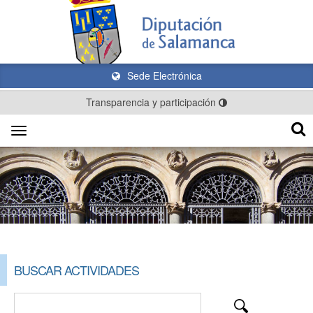
Sede Electrónica
Transparencia y participación
Toggle
navigation
BUSCAR ACTIVIDADES