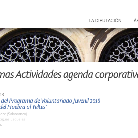
LA DIPUTACIÓN
Á
mas Actividades agenda corporativ
18
 del Programa de Voluntariado Juvenil 2018
el Huebra al Yeltes'
re (Salamanca)
tiguas Escuelas
h.