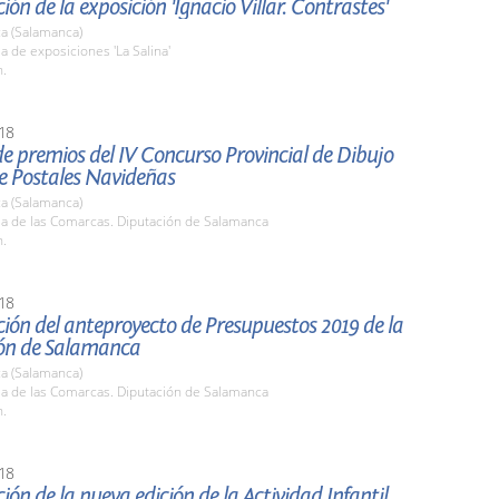
ión de la exposición 'Ignacio Villar. Contrastes'
a (Salamanca)
la de exposiciones 'La Salina'
h.
18
e premios del IV Concurso Provincial de Dibujo
de Postales Navideñas
a (Salamanca)
la de las Comarcas. Diputación de Salamanca
h.
18
ión del anteproyecto de Presupuestos 2019 de la
ón de Salamanca
a (Salamanca)
la de las Comarcas. Diputación de Salamanca
h.
18
ión de la nueva edición de la Actividad Infantil