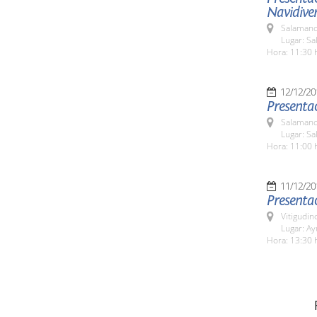
Navidive
Salamanc
Lugar: Sa
Hora: 11:30 
12/12/20
Presentac
Salamanc
Lugar: Sa
Hora: 11:00 
11/12/20
Presentac
Vitigudin
Lugar: A
Hora: 13:30 