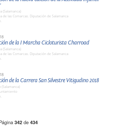
r
a (Salamanca)
la de las Comarcas. Diputación de Salamanca
h.
18
ión de la I Marcha Cicloturista Charroad
a (Salamanca)
la de las Comarcas. Diputación de Salamanca
h.
18
ión de la Carrera San Silvestre Vitigudino 2018
o (Salamanca)
yuntamiento
h.
Página
342
de
434