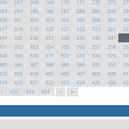
266
267
268
269
270
271
272
273
27
283
284
285
286
287
288
289
290
29
300
301
302
303
304
305
306
307
30
317
318
319
320
321
322
323
324
32
334
335
336
337
338
339
340
341
34
351
352
353
354
355
356
357
358
35
368
369
370
371
372
373
374
375
37
385
386
387
388
389
390
391
392
39
402
403
404
405
406
407
408
409
41
419
420
421
422
423
424
425
426
42
31
432
433
434
>
>>