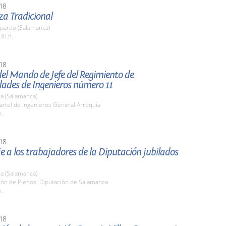
18
za Tradicional
pardo (Salamanca)
30 h.
18
el Mando de Jefe del Regimiento de
dades de Ingenieros número 11
a (Salamanca)
artel de Ingenieros General Arroquia
h.
18
a los trabajadores de la Diputación jubilados
a (Salamanca)
lón de Plenos. Diputación de Salamanca
h.
18