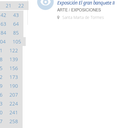
Exposición El gran banquete II
21
22
ARTE / EXPOSICIONES
42
43
Santa Marta de Tormes
63
64
84
85
04
105
1
122
8
139
5
156
2
173
9
190
6
207
3
224
0
241
7
258