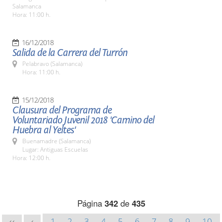
Salamanca
Hora: 11:00 h.
16/12/2018
Salida de la Carrera del Turrón
Pelabravo (Salamanca)
Hora: 11:00 h.
15/12/2018
Clausura del Programa de
Voluntariado Juvenil 2018 'Camino del
Huebra al Yeltes'
Buenamadre (Salamanca)
Lugar: Antiguas Escuelas
Hora: 12:00 h.
Página
342
de
435
1
2
3
4
5
6
7
8
9
10