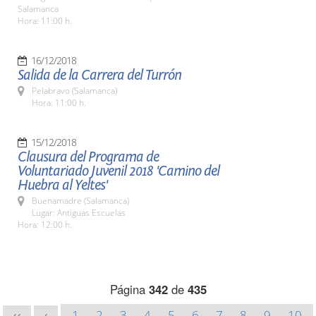
Salamanca
Hora: 11:00 h.
16/12/2018
Salida de la Carrera del Turrón
Pelabravo (Salamanca)
Hora: 11:00 h.
15/12/2018
Clausura del Programa de
Voluntariado Juvenil 2018 'Camino del
Huebra al Yeltes'
Buenamadre (Salamanca)
Lugar: Antiguas Escuelas
Hora: 12:00 h.
Página
342
de
435
1
2
3
4
5
6
7
8
9
10