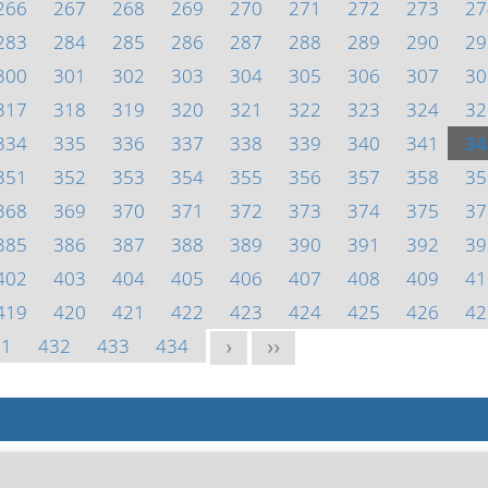
266
267
268
269
270
271
272
273
27
283
284
285
286
287
288
289
290
29
300
301
302
303
304
305
306
307
30
317
318
319
320
321
322
323
324
32
334
335
336
337
338
339
340
341
34
351
352
353
354
355
356
357
358
35
368
369
370
371
372
373
374
375
37
385
386
387
388
389
390
391
392
39
402
403
404
405
406
407
408
409
41
419
420
421
422
423
424
425
426
42
31
432
433
434
>
>>