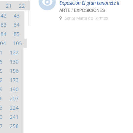
Exposición El gran banquete II
21
22
ARTE / EXPOSICIONES
42
43
Santa Marta de Tormes
63
64
84
85
04
105
1
122
8
139
5
156
2
173
9
190
6
207
3
224
0
241
7
258