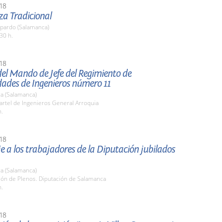
18
za Tradicional
pardo (Salamanca)
30 h.
18
el Mando de Jefe del Regimiento de
dades de Ingenieros número 11
a (Salamanca)
artel de Ingenieros General Arroquia
h.
18
a los trabajadores de la Diputación jubilados
a (Salamanca)
lón de Plenos. Diputación de Salamanca
h.
18