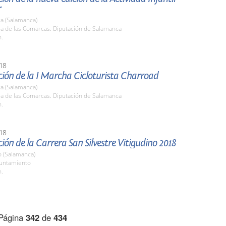
r
a (Salamanca)
la de las Comarcas. Diputación de Salamanca
h.
18
ión de la I Marcha Cicloturista Charroad
a (Salamanca)
la de las Comarcas. Diputación de Salamanca
h.
18
ión de la Carrera San Silvestre Vitigudino 2018
o (Salamanca)
yuntamiento
h.
Página
342
de
434