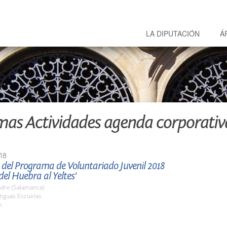
LA DIPUTACIÓN
Á
mas Actividades agenda corporativ
18
 del Programa de Voluntariado Juvenil 2018
el Huebra al Yeltes'
re (Salamanca)
tiguas Escuelas
h.