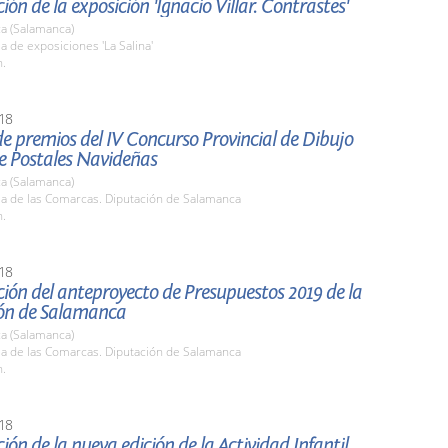
ión de la exposición 'Ignacio Villar. Contrastes'
a (Salamanca)
la de exposiciones 'La Salina'
h.
18
e premios del IV Concurso Provincial de Dibujo
de Postales Navideñas
a (Salamanca)
la de las Comarcas. Diputación de Salamanca
h.
18
ión del anteproyecto de Presupuestos 2019 de la
ón de Salamanca
a (Salamanca)
la de las Comarcas. Diputación de Salamanca
h.
18
ión de la nueva edición de la Actividad Infantil