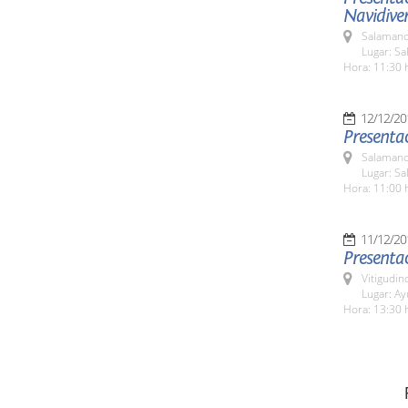
Navidive
Salamanc
Lugar: Sa
Hora: 11:30 
12/12/20
Presentac
Salamanc
Lugar: Sa
Hora: 11:00 
11/12/20
Presentac
Vitigudin
Lugar: A
Hora: 13:30 