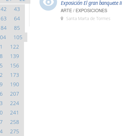
Exposición El gran banquete II
42
43
ARTE / EXPOSICIONES
63
64
Santa Marta de Tormes
84
85
04
105
1
122
8
139
5
156
2
173
9
190
6
207
3
224
0
241
7
258
4
275