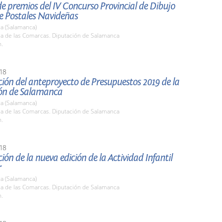
e premios del IV Concurso Provincial de Dibujo
de Postales Navideñas
a (Salamanca)
la de las Comarcas. Diputación de Salamanca
h.
18
ión del anteproyecto de Presupuestos 2019 de la
ón de Salamanca
a (Salamanca)
la de las Comarcas. Diputación de Salamanca
h.
18
ión de la nueva edición de la Actividad Infantil
r
a (Salamanca)
la de las Comarcas. Diputación de Salamanca
h.