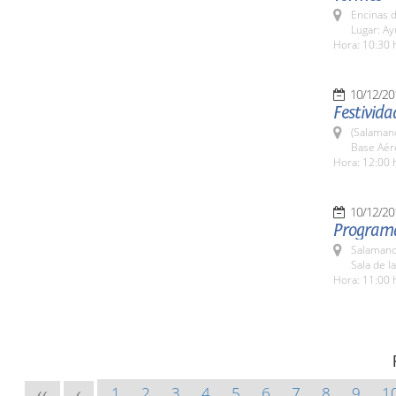
Encinas 
Lugar: A
Hora: 10:30 
10/12/20
Festivida
(Salaman
Base Aér
Hora: 12:00 
10/12/20
Programa
Salamanc
Sala de l
Hora: 11:00 
1
2
3
4
5
6
7
8
9
1
<<
<