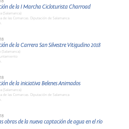
18
ión de la I Marcha Cicloturista Charroad
a (Salamanca)
la de las Comarcas. Diputación de Salamanca
h.
18
ión de la Carrera San Silvestre Vitigudino 2018
o (Salamanca)
yuntamiento
h.
18
ión de la iniciativa Belenes Animados
a (Salamanca)
la de las Comarcas. Diputación de Salamanca
h.
18
las obras de la nueva captación de agua en el río