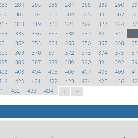
283
284
285
286
287
288
289
290
29
300
301
302
303
304
305
306
307
30
317
318
319
320
321
322
323
324
32
334
335
336
337
338
339
340
341
34
351
352
353
354
355
356
357
358
35
368
369
370
371
372
373
374
375
37
385
386
387
388
389
390
391
392
39
402
403
404
405
406
407
408
409
41
419
420
421
422
423
424
425
426
42
31
432
433
434
>
>>