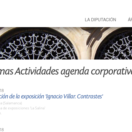
LA DIPUTACIÓN
Á
mas Actividades agenda corporativ
18
ión de la exposición 'Ignacio Villar. Contrastes'
a (Salamanca)
la de exposiciones 'La Salina'
h.
18