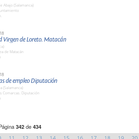
de Abajo (Salamanca)
yuntamiento
h.
18
d Virgen de Loreto. Matacán
ca)
ea de Matacán
h
18
s de empleo Diputación
a (Salamanca)
as Comarcas. Diputación
h
Página
342
de
434
0
11
12
13
14
15
16
17
18
19
20