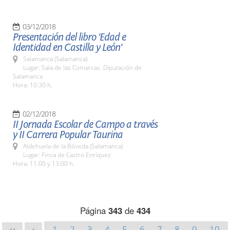
03/12/2018
Presentación del libro 'Edad e
Identidad en Castilla y León'
Salamanca (Salamanca)
Lugar: Sala de las Comarcas. Diputación de
Salamanca
Hora: 10:30 h.
02/12/2018
II Jornada Escolar de Campo a través
y II Carrera Popular Taurina
Aldehuela de la Bóveda (Salamanca)
Lugar: Finca de Castro Enríquez
Hora: 11.00 y 13:00 h.
Página
343
de
434
1
2
3
4
5
6
7
8
9
10