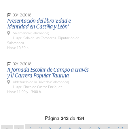
03/12/2018
Presentación del libro 'Edad e
Identidad en Castilla y León'
Salamanca (Salamanca)
Lugar: Sala de las Comarcas. Diputación de
Salamanca
Hora: 10:30 h.
02/12/2018
II Jornada Escolar de Campo a través
y II Carrera Popular Taurina
Aldehuela de la Bóveda (Salamanca)
Lugar: Finca de Castro Enríquez
Hora: 11.00 y 13:00 h.
Página
343
de
434
1
2
3
4
5
6
7
8
9
10