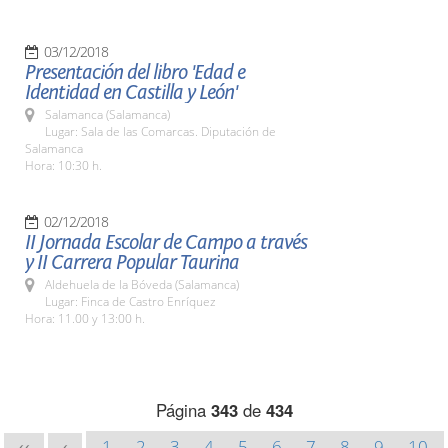
03/12/2018
Presentación del libro 'Edad e
Identidad en Castilla y León'
Salamanca (Salamanca)
Lugar: Sala de las Comarcas. Diputación de
Salamanca
Hora: 10:30 h.
02/12/2018
II Jornada Escolar de Campo a través
y II Carrera Popular Taurina
Aldehuela de la Bóveda (Salamanca)
Lugar: Finca de Castro Enríquez
Hora: 11.00 y 13:00 h.
Página
343
de
434
1
2
3
4
5
6
7
8
9
10