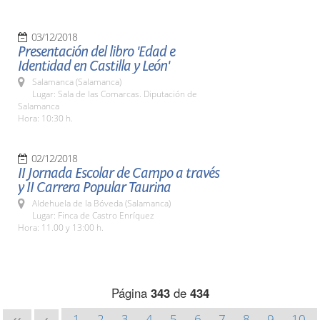
03/12/2018
Presentación del libro 'Edad e
Identidad en Castilla y León'
Salamanca (Salamanca)
Lugar: Sala de las Comarcas. Diputación de
Salamanca
Hora: 10:30 h.
02/12/2018
II Jornada Escolar de Campo a través
y II Carrera Popular Taurina
Aldehuela de la Bóveda (Salamanca)
Lugar: Finca de Castro Enríquez
Hora: 11.00 y 13:00 h.
Página
343
de
434
1
2
3
4
5
6
7
8
9
10