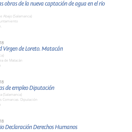
las obras de la nueva captación de agua en el río
de Abajo (Salamanca)
yuntamiento
h.
18
d Virgen de Loreto. Matacán
ca)
ea de Matacán
h
18
s de empleo Diputación
a (Salamanca)
as Comarcas. Diputación
h
18
rio Declaración Derechos Humanos