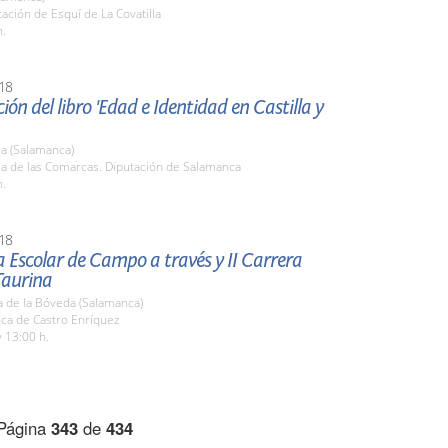
tación de Esquí de La Covatilla
h.
18
ión del libro 'Edad e Identidad en Castilla y
a (Salamanca)
la de las Comarcas. Diputación de Salamanca
h.
18
a Escolar de Campo a través y II Carrera
Taurina
a de la Bóveda (Salamanca)
nca de Castro Enríquez
 13:00 h.
Página
343
de
434