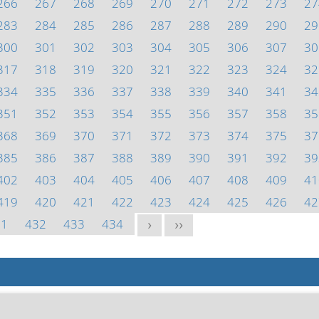
266
267
268
269
270
271
272
273
27
283
284
285
286
287
288
289
290
29
300
301
302
303
304
305
306
307
30
317
318
319
320
321
322
323
324
32
334
335
336
337
338
339
340
341
34
351
352
353
354
355
356
357
358
35
368
369
370
371
372
373
374
375
37
385
386
387
388
389
390
391
392
39
402
403
404
405
406
407
408
409
41
419
420
421
422
423
424
425
426
42
31
432
433
434
>
>>