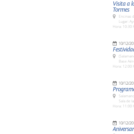
Visita a 
Tormes
Encinas 
Lugar: A
Hora: 10:30 
10/12/20
Festivida
(Salaman
Base Aér
Hora: 12:00 
10/12/20
Programa
Salamanc
Sala de l
Hora: 11:00 
10/12/20
Aniversa