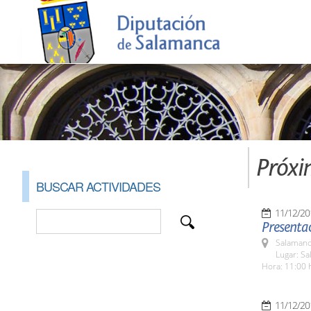
Próxi
BUSCAR ACTIVIDADES
11/12/20
Presentac
Salamanc
Lugar: Sa
Hora: 11:00 
11/12/20