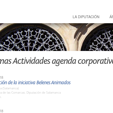
LA DIPUTACIÓN
Á
mas Actividades agenda corporativ
18
ión de la iniciativa Belenes Animados
a (Salamanca)
la de las Comarcas. Diputación de Salamanca
h.
18