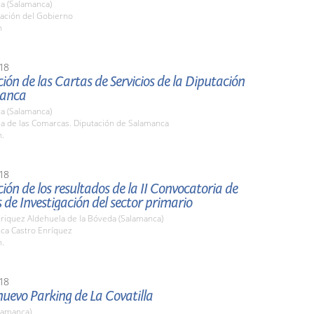
a (Salamanca)
ación del Gobierno
h
18
ión de las Cartas de Servicios de la Diputación
manca
a (Salamanca)
la de las Comarcas. Diputación de Salamanca
h.
18
ión de los resultados de la II Convocatoria de
 de Investigación del sector primario
nriquez Aldehuela de la Bóveda (Salamanca)
nca Castro Enríquez
h.
18
 nuevo Parking de La Covatilla
lamanca)