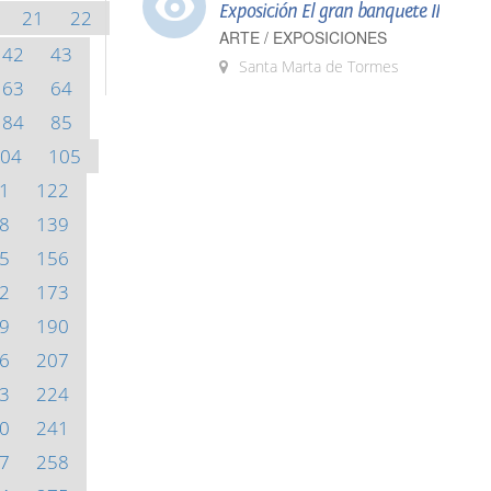
Exposición El gran banquete II
21
22
ARTE / EXPOSICIONES
42
43
Santa Marta de Tormes
63
64
84
85
04
105
1
122
8
139
5
156
2
173
9
190
6
207
3
224
0
241
7
258