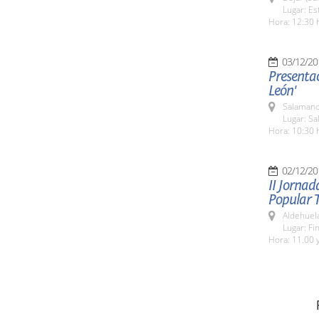
Lugar: Es
Hora: 12:30 
03/12/20
Presentac
León'
Salamanc
Lugar: Sa
Hora: 10:30 
02/12/20
II Jornad
Popular 
Aldehuel
Lugar: Fi
Hora: 11.00 y