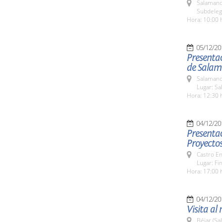
Salamanc
Subdeleg
Hora: 10:00 
05/12/20
Presentac
de Sala
Salamanc
Lugar: Sa
Hora: 12:30 
04/12/20
Presentac
Proyectos
Castro E
Lugar: Fi
Hora: 17:00 
04/12/20
Visita al
Béjar (Sa