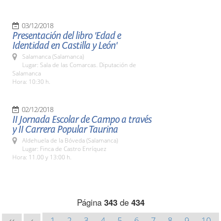
03/12/2018
Presentación del libro 'Edad e
Identidad en Castilla y León'
Salamanca (Salamanca)
Lugar: Sala de las Comarcas. Diputación de
Salamanca
Hora: 10:30 h.
02/12/2018
II Jornada Escolar de Campo a través
y II Carrera Popular Taurina
Aldehuela de la Bóveda (Salamanca)
Lugar: Finca de Castro Enríquez
Hora: 11.00 y 13:00 h.
Página
343
de
434
1
2
3
4
5
6
7
8
9
10