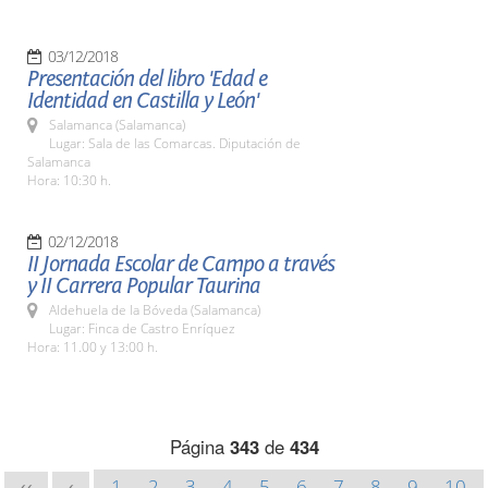
03/12/2018
Presentación del libro 'Edad e
Identidad en Castilla y León'
Salamanca (Salamanca)
Lugar: Sala de las Comarcas. Diputación de
Salamanca
Hora: 10:30 h.
02/12/2018
II Jornada Escolar de Campo a través
y II Carrera Popular Taurina
Aldehuela de la Bóveda (Salamanca)
Lugar: Finca de Castro Enríquez
Hora: 11.00 y 13:00 h.
Página
343
de
434
1
2
3
4
5
6
7
8
9
10