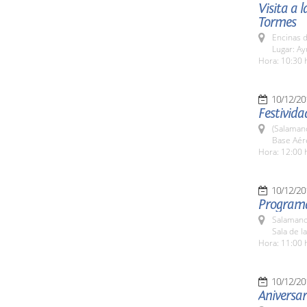
Visita a 
Tormes
Encinas 
Lugar: A
Hora: 10:30 
10/12/20
Festivida
(Salaman
Base Aér
Hora: 12:00 
10/12/20
Programa
Salamanc
Sala de l
Hora: 11:00 
10/12/20
Aniversa