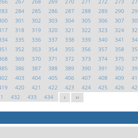
266
267
268
269
270
271
272
273
27
283
284
285
286
287
288
289
290
29
300
301
302
303
304
305
306
307
30
317
318
319
320
321
322
323
324
32
334
335
336
337
338
339
340
341
34
351
352
353
354
355
356
357
358
35
368
369
370
371
372
373
374
375
37
385
386
387
388
389
390
391
392
39
402
403
404
405
406
407
408
409
41
419
420
421
422
423
424
425
426
42
31
432
433
434
>
>>