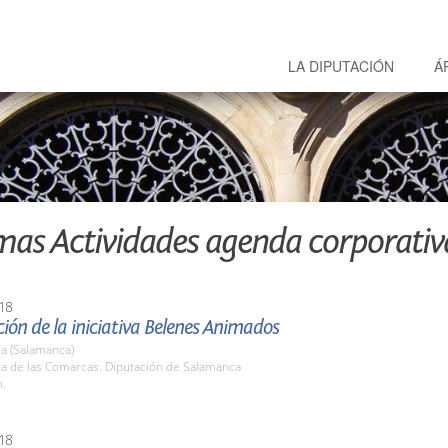
LA DIPUTACIÓN
Á
mas Actividades agenda corporativ
18
ión de la iniciativa Belenes Animados
a (Salamanca)
la de las Comarcas. Diputación de Salamanca
h.
18