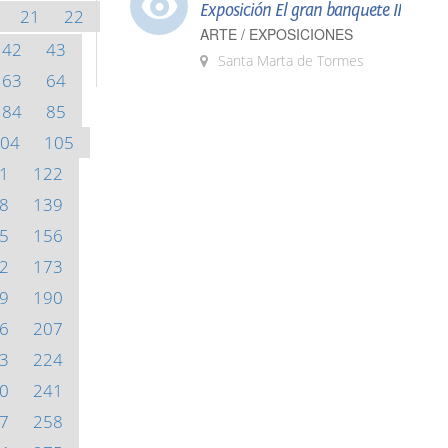
Exposición El gran banquete II
21
22
ARTE / EXPOSICIONES
42
43
Santa Marta de Tormes
63
64
84
85
04
105
1
122
8
139
5
156
2
173
9
190
6
207
3
224
0
241
7
258