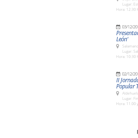
Lugar: Es
Hora: 12:30 
03/12/20
Presentac
León'
Salamanc
Lugar: Sa
Hora: 10:30 
02/12/20
II Jornad
Popular 
Aldehuel
Lugar: Fi
Hora: 11.00 y