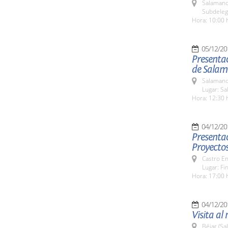
Salamanc
Subdeleg
Hora: 10:00 
05/12/20
Presentac
de Sala
Salamanc
Lugar: Sa
Hora: 12:30 
04/12/20
Presentac
Proyectos
Castro E
Lugar: Fi
Hora: 17:00 
04/12/20
Visita al
Béjar (Sa