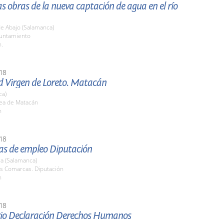
las obras de la nueva captación de agua en el río
de Abajo (Salamanca)
yuntamiento
h.
18
d Virgen de Loreto. Matacán
ca)
ea de Matacán
h
18
s de empleo Diputación
a (Salamanca)
as Comarcas. Diputación
h
18
rio Declaración Derechos Humanos