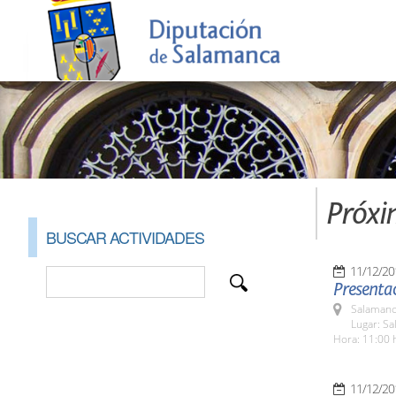
Próxi
BUSCAR ACTIVIDADES
11/12/20
Presentac
Salamanc
Lugar: Sa
Hora: 11:00 
11/12/20