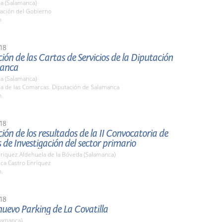
a (Salamanca)
ación del Gobierno
h
18
ión de las Cartas de Servicios de la Diputación
manca
a (Salamanca)
la de las Comarcas. Diputación de Salamanca
h.
18
ión de los resultados de la II Convocatoria de
 de Investigación del sector primario
nriquez Aldehuela de la Bóveda (Salamanca)
nca Castro Enríquez
h.
18
 nuevo Parking de La Covatilla
lamanca)