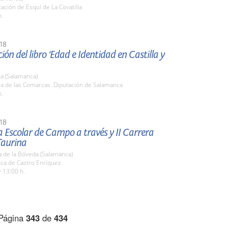
tación de Esquí de La Covatilla
h.
18
ión del libro 'Edad e Identidad en Castilla y
a (Salamanca)
la de las Comarcas. Diputación de Salamanca
h.
18
a Escolar de Campo a través y II Carrera
Taurina
a de la Bóveda (Salamanca)
nca de Castro Enríquez
 13:00 h.
Página
343
de
434