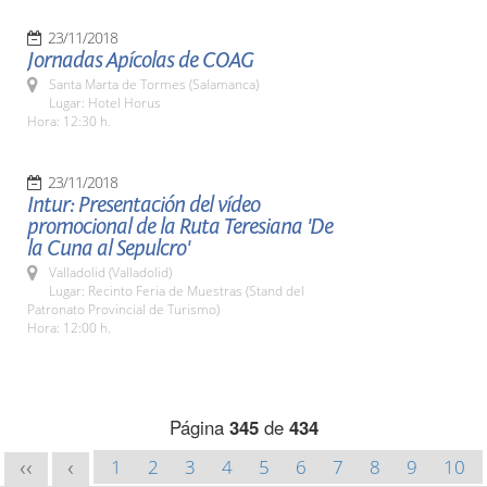
23/11/2018
Jornadas Apícolas de COAG
Santa Marta de Tormes (Salamanca)
Lugar: Hotel Horus
Hora: 12:30 h.
23/11/2018
Intur: Presentación del vídeo
promocional de la Ruta Teresiana 'De
la Cuna al Sepulcro'
Valladolid (Valladolid)
Lugar: Recinto Feria de Muestras (Stand del
Patronato Provincial de Turismo)
Hora: 12:00 h.
Página
345
de
434
1
2
3
4
5
6
7
8
9
10
<<
<