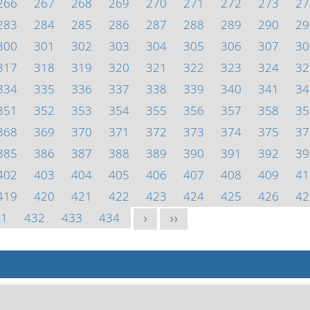
266
267
268
269
270
271
272
273
27
283
284
285
286
287
288
289
290
29
300
301
302
303
304
305
306
307
30
317
318
319
320
321
322
323
324
32
334
335
336
337
338
339
340
341
34
351
352
353
354
355
356
357
358
35
368
369
370
371
372
373
374
375
37
385
386
387
388
389
390
391
392
39
402
403
404
405
406
407
408
409
41
419
420
421
422
423
424
425
426
42
31
432
433
434
>
>>