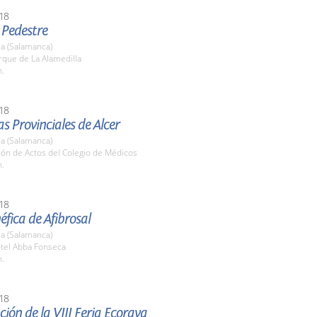
18
 Pedestre
a (Salamanca)
rque de La Alamedilla
h.
18
s Provinciales de Alcer
a (Salamanca)
lón de Actos del Colegio de Médicos
h.
18
fica de Afibrosal
a (Salamanca)
otel Abba Fonseca
h.
18
ión de la VIII Feria Ecoraya