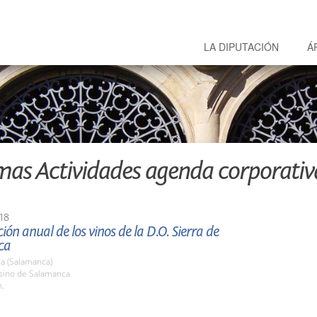
LA DIPUTACIÓN
Á
mas Actividades agenda corporativ
18
ión anual de los vinos de la D.O. Sierra de
ca
a (Salamanca)
asino de Salamanca
h.