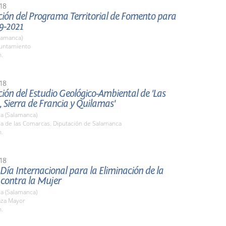
18
ción del Programa Territorial de Fomento para
9-2021
lamanca)
yuntamiento
h.
18
ión del Estudio Geológico-Ambiental de 'Las
 Sierra de Francia y Quilamas'
a (Salamanca)
la de las Comarcas. Diputación de Salamanca
h.
18
 Día Internacional para la Eliminación de la
 contra la Mujer
a (Salamanca)
aza Mayor
h.