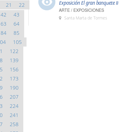
Exposición El gran banquete II
21
22
ARTE / EXPOSICIONES
42
43
Santa Marta de Tormes
63
64
84
85
04
105
1
122
8
139
5
156
2
173
9
190
6
207
3
224
0
241
7
258