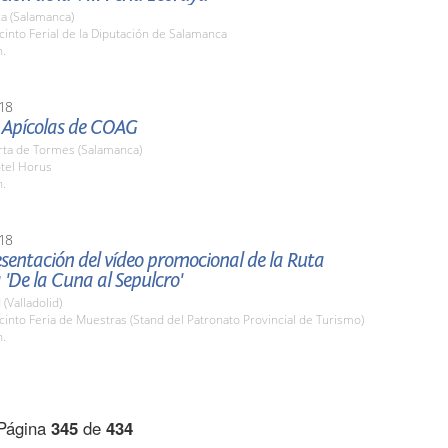
a (Salamanca)
cinto Ferial de la Diputación de Salamanca
h.
18
 Apícolas de COAG
rta de Tormes (Salamanca)
otel Horus
h.
18
esentación del vídeo promocional de la Ruta
 'De la Cuna al Sepulcro'
 (Valladolid)
cinto Feria de Muestras (Stand del Patronato Provincial de Turismo)
h.
Página
345
de
434