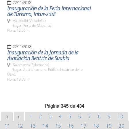
22/11/2018
Inauguración de la Feria Internacional
de Turismo, Intur-2018
Valladolid (Valladolid)
Lugar: Feria de Muestras
Hora: 12:00 h.
22/11/2018
Inauguración de la Jornada de la
Asociación Beatriz de Suabia
Salamanca (Salamanca)
Lugar: Aula Unamuno. Edificio histórico de la
USAL
Hora: 10:00 h.
Página
345
de
434
1
2
3
4
5
6
7
8
9
10
<<
<
11
12
13
14
15
16
17
18
19
20