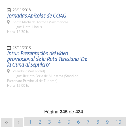
23/11/2018
Jornadas Apícolas de COAG
Santa Marta de Tormes (Salamanca)
Lugar: Hotel Horus
Hora: 12:30 h.
23/11/2018
Intur: Presentación del vídeo
promocional de la Ruta Teresiana 'De
la Cuna al Sepulcro'
Valladolid (Valladolid)
Lugar: Recinto Feria de Muestras (Stand del
Patronato Provincial de Turismo)
Hora: 12:00 h.
Página
345
de
434
1
2
3
4
5
6
7
8
9
10
<<
<